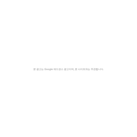
본 광고는 Google 애드센스 광고이며, 본 사이트와는 무관합니다.