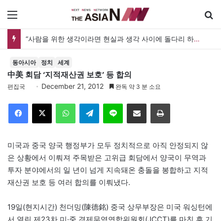
메뉴
“사람을 위한 생각이라면 현실과 생각 사이에 돌다리 하나는 놓아야 하지 않을까”
동아시아
정치
세계
中美 회담 ‘지적재산권 보호’ 등 합의
December 21, 2012
편집국
완독 약 3 분 소요
Facebook
X
WhatsApp
Telegram
Line
이메일
인쇄
미국과 중국 양국 행정부가 모두 정치적으로 아직 안정되지 않
은 상황에서 이뤄져 주목받은 고위급 회담에서 양국이 무역과
투자 분야에서의 일 년이 넘게 지속돼온 충돌을 봉합하고 지적
재산권 보호 등 여러 합의를 이뤄냈다.
19일(현지시간) 천더밍(陳德銘) 중국 상무부장은 미국 워싱턴에
서 열린 제23차 미·중 경제무역연합위원회(JCCT)를 마친 후 기