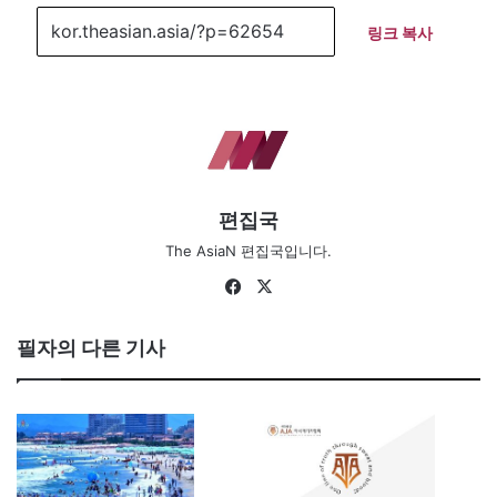
링크 복사
편집국
The AsiaN 편집국입니다.
Fa
X
ce
bo
필자의 다른 기사
ok