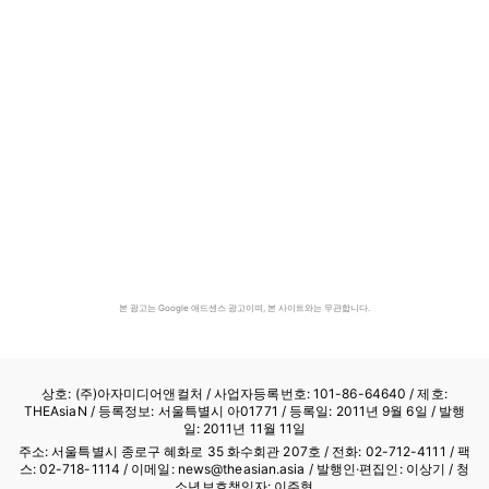
본 광고는 Google 애드센스 광고이며, 본 사이트와는 무관합니다.
상호: (주)아자미디어앤컬처 /
사업자등록번호: 101-86-64640
/ 제호:
THEAsiaN / 등록정보: 서울특별시 아01771 / 등록일: 2011년 9월 6일 / 발행
일: 2011년 11월 11일
주소: 서울특별시 종로구 혜화로 35 화수회관 207호 / 전화: 02-712-4111 /
팩
스: 02-718-1114
/ 이메일: news@theasian.asia / 발행인·편집인: 이상기 / 청
소년보호책임자: 이주형