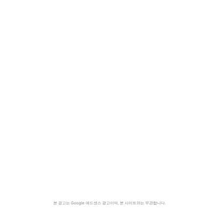
본 광고는 Google 애드센스 광고이며, 본 사이트와는 무관합니다.