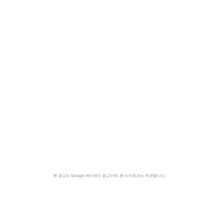
본 광고는 Google 애드센스 광고이며, 본 사이트와는 무관합니다.