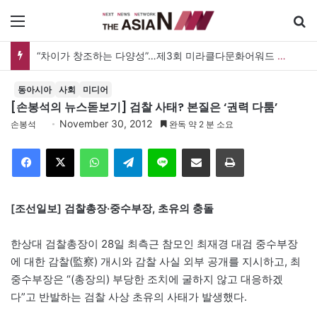
메뉴
“차이가 창조하는 다양성”…제3회 미라클다문화어워드 시상식
동아시아
사회
미디어
[손봉석의 뉴스돋보기] 검찰 사태? 본질은 ‘권력 다툼’
November 30, 2012
손봉석
완독 약 2 분 소요
Facebook
X
WhatsApp
Telegram
Line
이메일
인쇄
[조선일보] 검찰총장·중수부장, 초유의 충돌
한상대 검찰총장이 28일 최측근 참모인 최재경 대검 중수부장
에 대한 감찰(監察) 개시와 감찰 사실 외부 공개를 지시하고, 최
중수부장은 “(총장의) 부당한 조치에 굴하지 않고 대응하겠
다”고 반발하는 검찰 사상 초유의 사태가 발생했다.