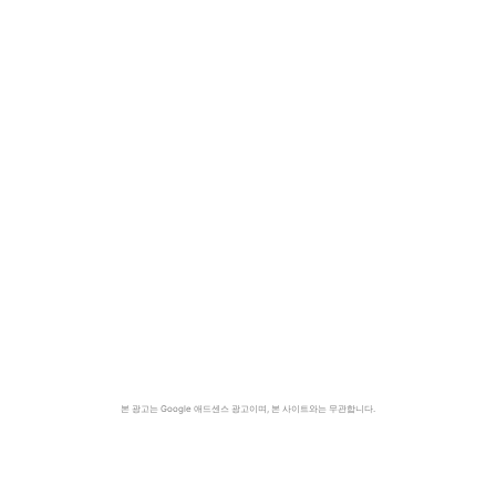
본 광고는 Google 애드센스 광고이며, 본 사이트와는 무관합니다.