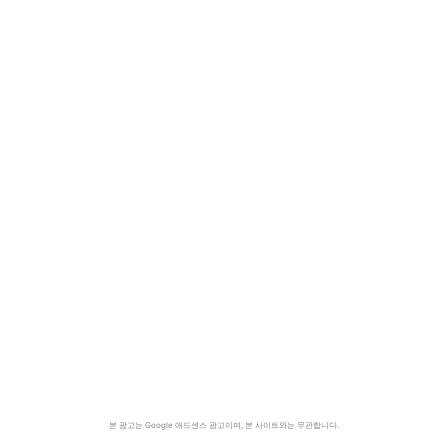
본 광고는 Google 애드센스 광고이며, 본 사이트와는 무관합니다.