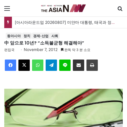
메뉴
[아시아라운드업 20260807] 미얀마 대통령, 태국과 정상회담…아세안 관계개선 모색
동아시아
정치
경제-산업
사회
中 앞으로 10년? “소득불균형 해결해야”
November 7, 2012
편집국
완독 약 3 분 소요
Facebook
X
WhatsApp
Telegram
Line
이메일
인쇄