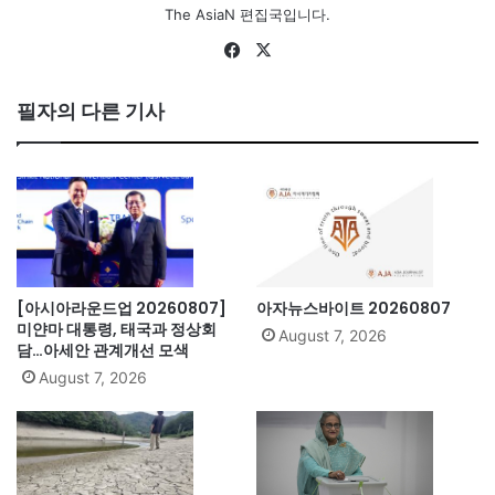
The AsiaN 편집국입니다.
Fa
X
ce
bo
필자의 다른 기사
ok
[아시아라운드업 20260807]
아자뉴스바이트 20260807
미얀마 대통령, 태국과 정상회
August 7, 2026
담…아세안 관계개선 모색
August 7, 2026