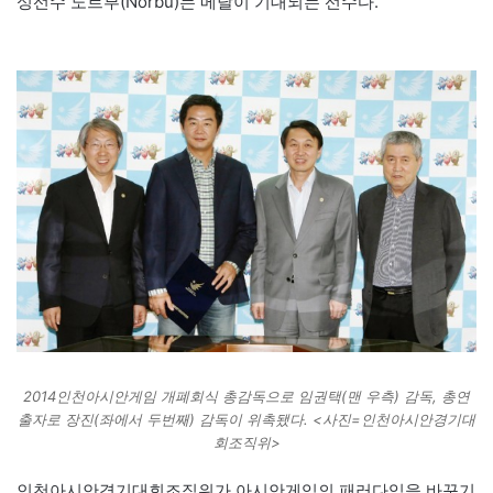
싱선수 노르부(Norbu)는 메달이 기대되는 선수다.
2014인천아시안게임 개폐회식 총감독으로 임권택(맨 우측) 감독, 총연
출자로 장진(좌에서 두번째) 감독이 위촉됐다. <사진=인천아시안경기대
회조직위>
인천아시안경기대회조직위가 아시안게임의 패러다임을 바꾸기