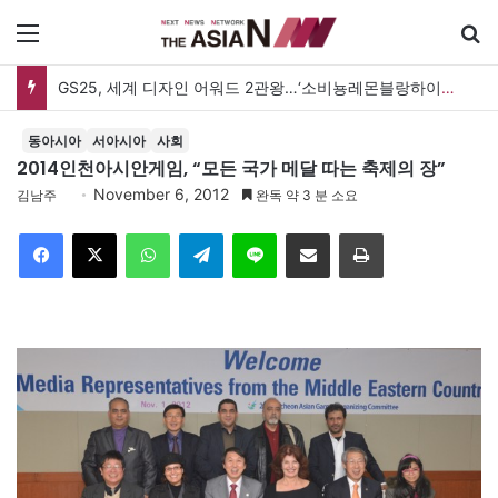
메뉴
GS25, 세계 디자인 어워드 2관왕…‘소비뇽레몬블랑하이볼’ 디자인 경쟁력 인정
동아시아
서아시아
사회
2014인천아시안게임, “모든 국가 메달 따는 축제의 장”
November 6, 2012
김남주
완독 약 3 분 소요
Facebook
X
WhatsApp
Telegram
Line
이메일
인쇄