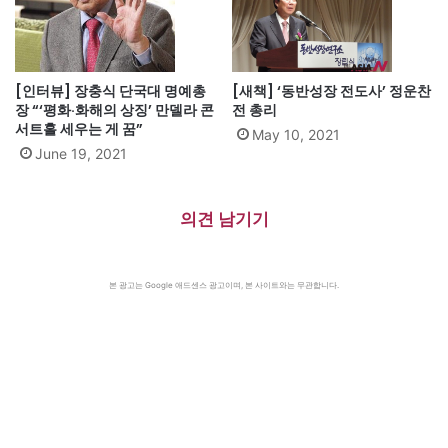
[인터뷰] 장충식 단국대 명예총
[새책] ‘동반성장 전도사’ 정운찬
장 “‘평화·화해의 상징’ 만델라 콘
전 총리
서트홀 세우는 게 꿈”
May 10, 2021
June 19, 2021
의견 남기기
본 광고는 Google 애드센스 광고이며, 본 사이트와는 무관합니다.