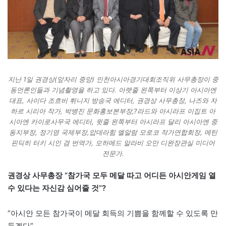
지난 1일 권경상(앞자리 중앙) 인천아시아경기대회조직위 사무총장이 중
동언론인들과 기념촬영을 하고 있다. 아랫줄 왼쪽부터 이상기 아시아엔
대표, 사이다 조흐비 튀니지 방송국 에디터, 권경상 사무총장, 나즈와 자
하르 시리아 작가, 박병진 문화홍보본부장,?라드와 아시라프 이집트 아
시아엔 카이로사무국 에디터, 윗줄 왼쪽부터 아시라프 달리 아시아엔 중
동지부장, 정기영 국제부장,압데라힘 엘알람 모로코 작가연합회장, 메틴
핀딕히 터키 시인 겸 번역가, 모하메드 알라비 오만 디완장관실 미디어
전문가.
권경상 사무총장 “참가국 모두 메달 따고 어디든 아시안게임 열
수 있다는 자신감 심어줄 것”?
“아시안 모든 참가국이 메달 회득의 기쁨을 함께할 수 있도록 만
들겠다”