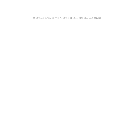
본 광고는 Google 애드센스 광고이며, 본 사이트와는 무관합니다.