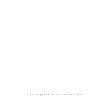
본 광고는 Google 애드센스 광고이며, 본 사이트와는 무관합니다.