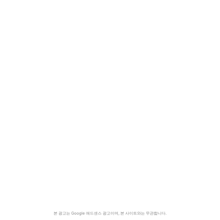
본 광고는 Google 애드센스 광고이며, 본 사이트와는 무관합니다.