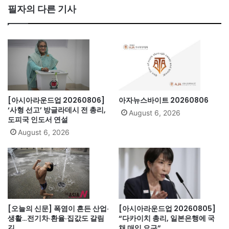
bo
필자의 다른 기사
ok
[아시아라운드업 20260806]
아자뉴스바이트 20260806
‘사형 선고’ 방글라데시 전 총리,
August 6, 2026
도피국 인도서 연설
August 6, 2026
[오늘의 신문] 폭염이 흔든 산업·
[아시아라운드업 20260805]
생활…전기차·환율·집값도 갈림
“다카이치 총리, 일본은행에 국
길
채 매입 요구”