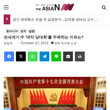
메뉴
공인 명예훼손 판결 첫 실증분석…김재형·권태상 교수, ‘공인 보도준칙’ 제안도
동아시아
정치
칼럼
전세계가 中 ’18차 당대회’를 주목하는 이유는?
October 31, 2012
편집국
완독 약 6 분 소요
Facebook
X
WhatsApp
Telegram
Line
이메일
인쇄