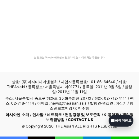
본 광고는 Google 애드센스 광고이며, 본 사이트와는 무관합니다.
상호: (주)아자미디어앤컬처 /
사업자등록번호: 101-86-64640
/ 제호:
THEAsiaN / 등록정보: 서울특별시 아01771 / 등록일: 2011년 9월 6일 / 발행
일: 2011년 11월 11일
주소: 서울특별시 종로구 혜화로 35 화수회관 207호 / 전화: 02-712-4111 /
팩
스: 02-718-1114
/ 이메일: news@theasian.asia / 발행인·편집인: 이상기 / 청
소년보호책임자: 이주형
아시아엔 소개
/
인사말
/
네트워크
/
편집강령 및 보도준칙
/
이용약관
/
개인정
보취급방침
/
CONTACT US
AI 에이전트
© Copyright
2026
, THE AsiaN ALL RIGHTS RESERVED