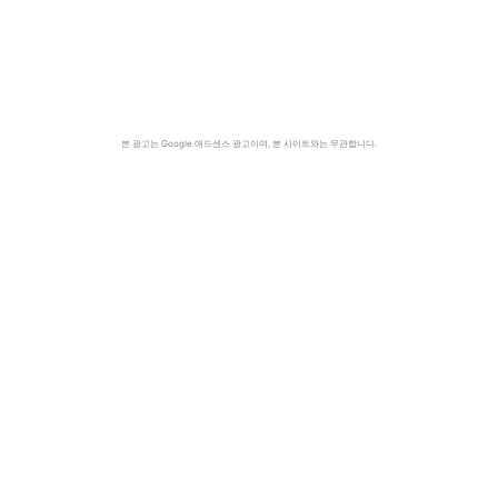
본 광고는 Google 애드센스 광고이며, 본 사이트와는 무관합니다.