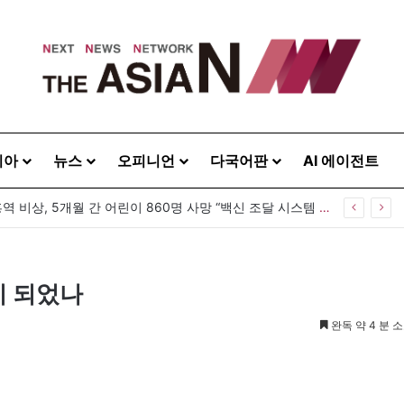
시아
뉴스
오피니언
다국어판
AI 에이전트
 20260808
이 되었나
완독 약 4 분 