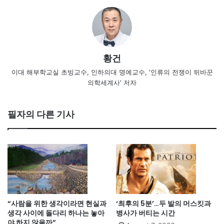
황건
이대 해부학교실 초빙교수, 인하의대 명예교수, '인류의 전쟁이 뒤바꾼
의학세계사' 저자
필자의 다른 기사
“사람을 위한 생각이라면 현실과
‘최후의 5분’…두 발의 머스킷과
생각 사이에 돌다리 하나는 놓아
병사가 버티는 시간
야 하지 않을까”