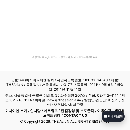
본 광고는 Google 애드센스 광고이며, 본 사이트와는 무관합니다.
상호: (주)아자미디어앤컬처 /
사업자등록번호: 101-86-64640
/ 제호:
THEAsiaN / 등록정보: 서울특별시 아01771 / 등록일: 2011년 9월 6일 / 발행
일: 2011년 11월 11일
주소: 서울특별시 종로구 혜화로 35 화수회관 207호 / 전화: 02-712-4111 /
팩
스: 02-718-1114
/ 이메일: news@theasian.asia / 발행인·편집인: 이상기 / 청
소년보호책임자: 이주형
아시아엔 소개
/
인사말
/
네트워크
/
편집강령 및 보도준칙
/
이용약관
/
개인정
보취급방침
/
CONTACT US
AI 에이전트
© Copyright
2026
, THE AsiaN ALL RIGHTS RESERVED