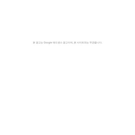
본 광고는 Google 애드센스 광고이며, 본 사이트와는 무관합니다.