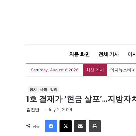
처음 화면
전체 기사
아
최신 기사
아자뉴스바이트
Saturday, August 8 2026
정치
사회
칼럼
1호 결재가 ‘현금 살포’…지방자
김진안
July 2, 2026
Facebook
X
이메일
인쇄
공유