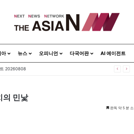
시아
뉴스
오피니언
다국어판
AI 에이전트
 20260808
치의 민낯
완독 약 5 분 