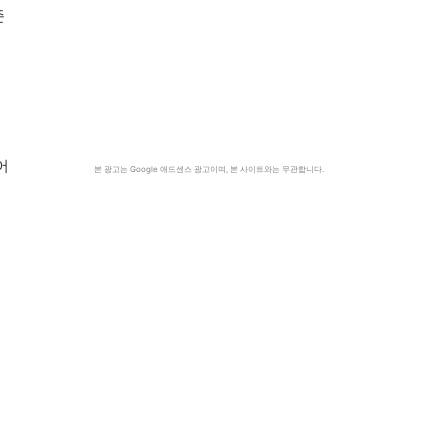
준
지
워
어
본 광고는 Google 애드센스 광고이며, 본 사이트와는 무관합니다.