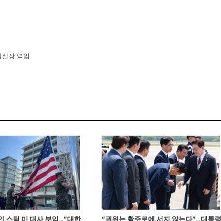
팅실장 역임
 스틸 미 대사 부임…”대한
“권위는 활주로에 서지 않는다”…대통