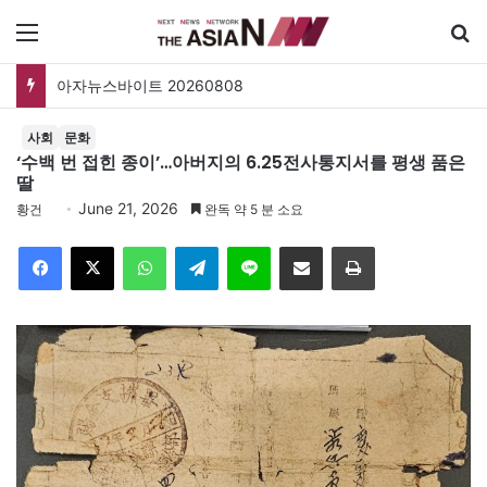
메뉴
검
아자뉴스바이트 20260808
사회
문화
‘수백 번 접힌 종이’…아버지의 6.25전사통지서를 평생 품은
딸
June 21, 2026
황건
완독 약 5 분 소요
Facebook
X
WhatsApp
Telegram
Line
이메일
인쇄