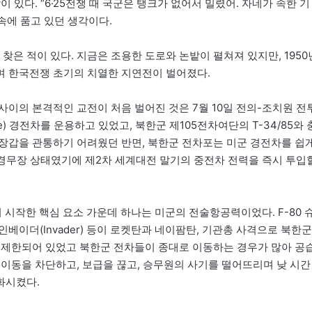
 있다. “6·25전쟁 때 국군은 탱크가 없어서 밀렸어. 자네가 속한 기
속에 품고 있던 생각이다.
찾은 적이 있다. 지금은 조용한 도로와 논밭이 펼쳐져 있지만, 1950
하며 한국전쟁 초기의 치열한 지연전이 벌어졌다.
34 사이의 본격적인 교전이 처음 벌어진 것은 7월 10일 전의-조치원 전
ee) 경전차를 운용하고 있었고, 북한군 제105전차여단의 T-34/85와 
전면 장갑을 관통하기 어려웠던 반면, 북한군 전차포는 미군 경전차를 쉽
 경무장 상태였기에 제2차 세계대전 말기의 중전차 전력을 즉시 투입
 시작한 핵심 요소 가운데 하나는 미군의 전술항공력이었다. F-80 
, B-26 인베이더(Invader) 등이 로켓탄과 네이팜탄, 기관총 사격으로 북한군
 제한되어 있었고 북한군 전차들이 종대로 이동하는 경우가 많아 공
 이동을 차단하고, 보급을 끊고, 승무원의 사기를 떨어뜨리며 낮 시간
화시켰다.