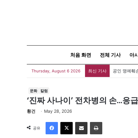
처음 화면
전체 기사
아
최신 기사
Thursday, August 6 2026
문화
칼럼
‘진짜 사나이’ 전차병의 손…응
황건
May 28, 2026
Facebook
X
이메일
인쇄
공유