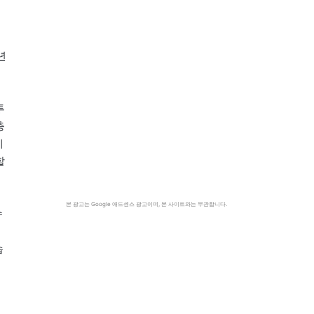
년
투
충
게
할
본 광고는 Google 애드센스 광고이며, 본 사이트와는 무관합니다.
슈
습