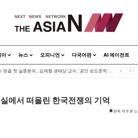
시아
뉴스
오피니언
다국어판
AI 에이전트
공인 명예훼손 판결 첫 실증분석…김재형·권태상 교수, ‘공인 보도준칙’ 제안도
급실에서 떠올린 한국전쟁의 기억
완독 약 6 분 