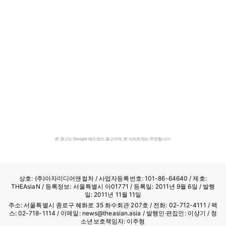
본 광고는 Google 애드센스 광고이며, 본 사이트와는 무관합니다.
상호: (주)아자미디어앤컬처 /
사업자등록번호: 101-86-64640
/ 제호:
THEAsiaN / 등록정보: 서울특별시 아01771 / 등록일: 2011년 9월 6일 / 발행
일: 2011년 11월 11일
주소: 서울특별시 종로구 혜화로 35 화수회관 207호 / 전화: 02-712-4111 /
팩
스: 02-718-1114
/ 이메일: news@theasian.asia / 발행인·편집인: 이상기 / 청
소년보호책임자: 이주형