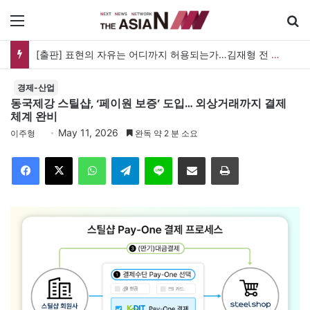
메뉴
검
[출판] 표현의 자유는 어디까지 허용되는가…김재형 전 대법관 ‘언론과 인격권’
경제-산업
동국제강 스틸샵, ‘페이원 보증’ 도입… 외상거래까지 결제
체계 완비
May 11, 2026
이주형
완독 약 2 분 소요
Facebook
X
WhatsApp
Telegram
Line
이메일
인쇄