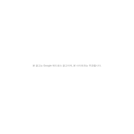
본 광고는 Google 애드센스 광고이며, 본 사이트와는 무관합니다.