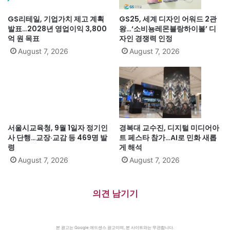
GS리테일, 기업가치 제고 계획
GS25, 세계 디자인 어워드 2관
발표…2028년 영업이익 3,800
왕…‘소비뇽레몬블랑하이볼’ 디
억 원 목표
자인 경쟁력 인정
August 7, 2026
August 7, 2026
서울시교육청, 9월 1일자 정기인
경복대 교수진, 디지털 미디어아
사 단행…교장·교감 등 469명 발
트 페스타 참가…AI로 민화 새롭
령
게 해석
August 7, 2026
August 7, 2026
의견 남기기
본 광고는 Google 애드센스 광고이며, 본 사이트와는 무관합니다.