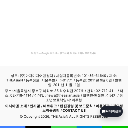
본 광고는 Google 애드센스 광고이며, 본 사이트와는 무관합니다.
상호: (주)아자미디어앤컬처 /
사업자등록번호: 101-86-64640
/ 제호:
THEAsiaN / 등록정보: 서울특별시 아01771 / 등록일: 2011년 9월 6일 / 발행
일: 2011년 11월 11일
주소: 서울특별시 종로구 혜화로 35 화수회관 207호 / 전화: 02-712-4111 /
팩
스: 02-718-1114
/ 이메일: news@theasian.asia / 발행인·편집인: 이상기 / 청
소년보호책임자: 이주형
아시아엔 소개
/
인사말
/
네트워크
/
편집강령 및 보도준칙
/
이용약관
/
개인정
보취급방침
/
CONTACT US
AI 에이전트
© Copyright
2026
, THE AsiaN ALL RIGHTS RESERVED