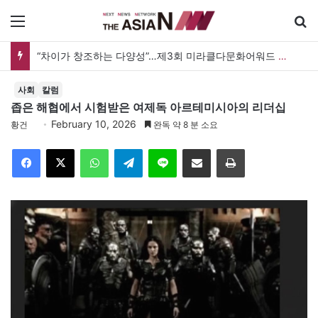
메뉴
검
“차이가 창조하는 다양성”…제3회 미라클다문화어워드 시상식
사회
칼럼
좁은 해협에서 시험받은 여제독 아르테미시아의 리더십
February 10, 2026
황건
완독 약 8 분 소요
Facebook
X
WhatsApp
Telegram
Line
이메일
인쇄