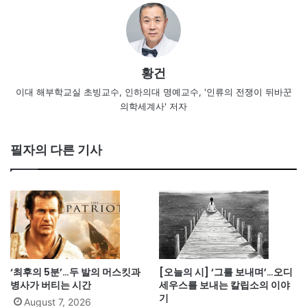
황건
이대 해부학교실 초빙교수, 인하의대 명예교수, '인류의 전쟁이 뒤바꾼
의학세계사' 저자
필자의 다른 기사
‘최후의 5분’…두 발의 머스킷과
[오늘의 시] ‘그를 보내며’…오디
병사가 버티는 시간
세우스를 보내는 칼립소의 이야
기
August 7, 2026