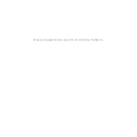
본 광고는 Google 애드센스 광고이며, 본 사이트와는 무관합니다.