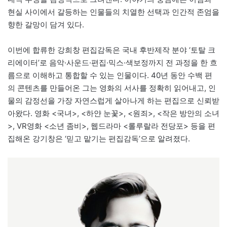
현실 사이에서 갈등하는 인물들의 치열한 선택과 인간적 존엄을
향한 갈망이 담겨 있다.
이번에 합류한 강희창 편집감독은 국내 후반제작 분야 ‘토탈 크
리에이터’로 음악·사운드·편집·믹스·색보정까지 전 과정을 한 흐
름으로 이해하고 통합할 수 있는 인물이다. 40년 동안 수백 편
의 콘텐츠를 만들어온 그는 영화의 서사를 정확히 읽어내고, 인
물의 감정선을 가장 자연스럽게 살아나게 하는 편집으로 신뢰받
아왔다. 영화 <국녀>, <하얀 눈꽃>, <원죄>, <작은 방안의 소녀
>, VR영화 <소년 좀비>, 웹드라마 <롤루랄라 전당포> 등을 편
집해온 강기창은 ‘믿고 맡기는 편집감독’으로 알려졌다.