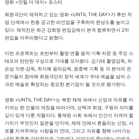
영화 <언틸 더 데이> 포스터
희원극단이 제작하고 있는 영화 <UNTIL THE DAY>가 후반 작
업 단계에서 한층 공고한 라인업을 구축하며 완성도를 높이고
있다. 제작진은 최근 강희창 편집감독이 본격 합류하면서 2차
편집을 마무리했다고 밝혔다.
이번 프로젝트는 초반부터 촬영·연출·음악·기획·자문 등 주요 스
태프의 탄탄한 구성으로 기대를 모아왔다. 김기태 촬영감독, 하
은섬 각본·감독, 최지혜 음악감독, 윤종백 기획 등 각 분야의 전
문가들이 참여해 희원극단의 창작 세계가 무대 예술을 넘어 스
크린 예술로 확장되는 중요한 분기점이 될 것으로 평가된다.
영화 <UNTIL THE DAY>는 북한 체제 속에서 신앙과 자유를 지
키려는 한 인물의 여정을 따라가며, 선택과 희생, 구원의 의미를
깊이 있게 다룬 작품이다. 통제된 사회 속에서 인간이 지켜야 할
가치가 무엇인지 질문을 던지며, 체제 안에서 흔들리는 신앙, 서
로를 지켜주려는 사람들의 연대, 그리고 자유를 향해 나아가는
내적 투쟁을 감성적으로 그려낸다. 이야기의 중심에는 이념과