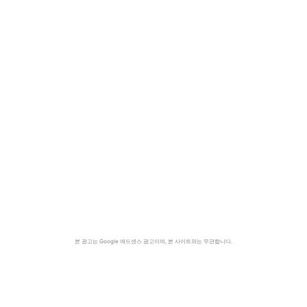
본 광고는 Google 애드센스 광고이며, 본 사이트와는 무관합니다.