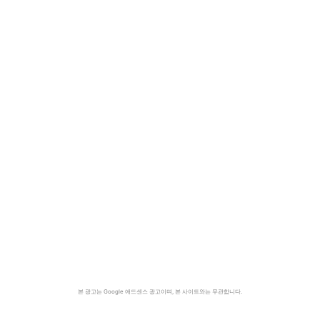
본 광고는 Google 애드센스 광고이며, 본 사이트와는 무관합니다.