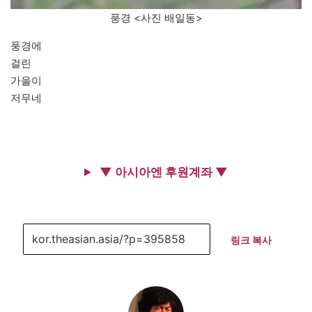
풍경 <사진 배일동>
풍경에
걸린
가을이
저무네
▼ 아시아엔 후원계좌 ▼
링크 복사