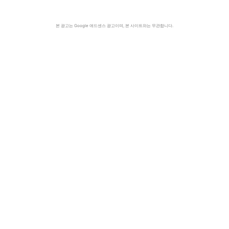
본 광고는 Google 애드센스 광고이며, 본 사이트와는 무관합니다.