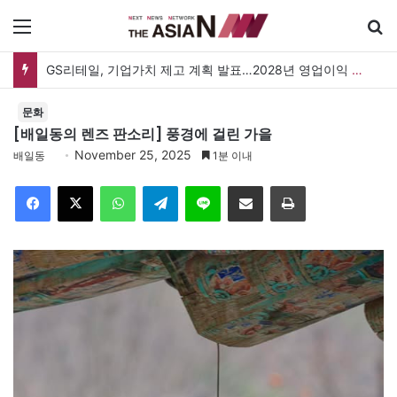
메뉴
검
GS리테일, 기업가치 제고 계획 발표…2028년 영업이익 3,800억 원 목표
문화
[배일동의 렌즈 판소리] 풍경에 걸린 가을
November 25, 2025
배일동
1분 이내
Facebook
X
WhatsApp
Telegram
Line
이메일
인쇄