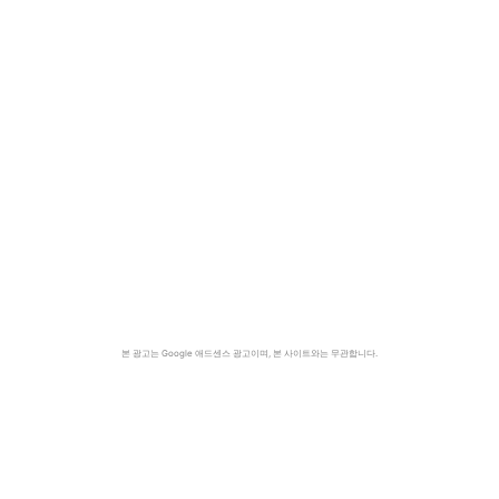
본 광고는 Google 애드센스 광고이며, 본 사이트와는 무관합니다.