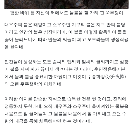
험한 바위 틈 자신의 터에서도 물불을 잘 가려 핀 쑥부쟁이
대우주의 불은 태양이고 소우주인 지구의 불은 지구 안의 불덩
어리고 인간의 불은 심장이라네. 이 불을 어떻게 활용하여 물을
끓어 올리느냐에 따라 만물의 씨들이 펴고 오므라들며 생성작용
을 한다네.
인간들이 생성하는 모든 솜씨와 맵씨와 말씨와 글씨까지도 심장
이 불을 지펴 피가 끓어서 생겨나는 것이라네. 훈민정음해례본
에서 물과 불을 중요시한 까닭이고 이것이 수승화강(水升火降)
의 오랜 우주철학의 이치라네.
이러한 이치를 단순한 지식으로 습득한 것은 헛 것이고, 진리에
정통하지 못한다네. 오직 대우주와 소우주에 흩어져있는 물불을
내몸으로 잘 끌어들여 그 물불을 내몸에서 잘 가려내고 오랜 수
련의 내공을 통해 체득해야만 하는 것이라네.