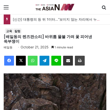
메뉴
검
[신간] 대통령의 등 뒤 1미터…“보이지 않는 자리에서 누구를 지킨다는 것”
교육
칼럼
[배일동의 렌즈판소리] 바위틈 물불 가려 꽃 피어낸
쑥부쟁이
October 21, 2025
배일동
1 minute read
Facebook
X
WhatsApp
Telegram
Line
이메일
인쇄