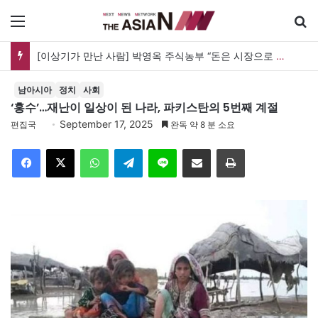
메뉴
검
[이상기가 만난 사람] 박영옥 주식농부 “돈은 시장으로 갔지만, 투자는 사라지고 거래만 남았다”
남아시아
정치
사회
‘홍수’…재난이 일상이 된 나라, 파키스탄의 5번째 계절
September 17, 2025
편집국
완독 약 8 분 소요
Facebook
X
WhatsApp
Telegram
Line
이메일
인쇄