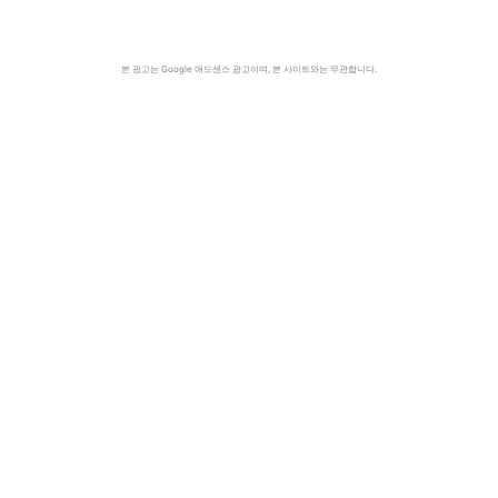
본 광고는 Google 애드센스 광고이며, 본 사이트와는 무관합니다.