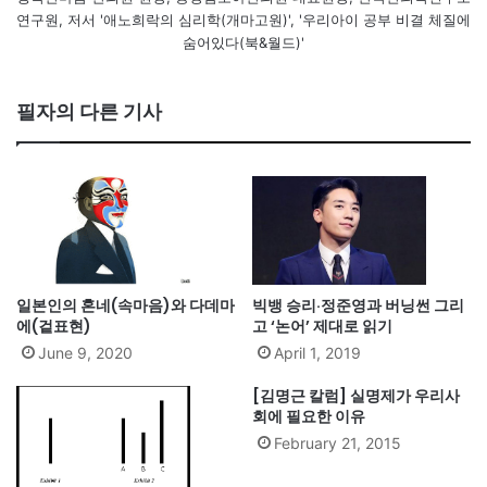
연구원, 저서 '애노희락의 심리학(개마고원)', '우리아이 공부 비결 체질에
숨어있다(북&월드)'
필자의 다른 기사
일본인의 혼네(속마음)와 다데마
빅뱅 승리·정준영과 버닝썬 그리
에(겉표현)
고 ‘논어’ 제대로 읽기
June 9, 2020
April 1, 2019
[김명근 칼럼] 실명제가 우리사
회에 필요한 이유
February 21, 2015