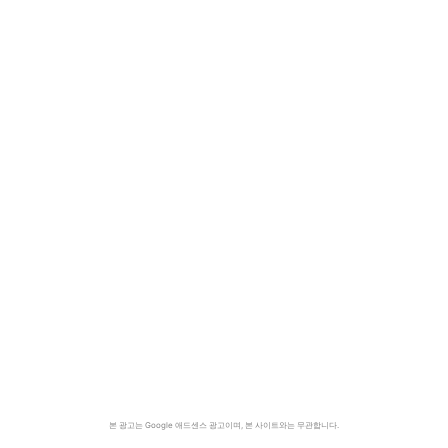
본 광고는 Google 애드센스 광고이며, 본 사이트와는 무관합니다.