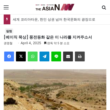
메뉴
검
세계 코리아타운, 한인 상권 넘어 한국문화의 광장으로
칼럼
[베이직 묵상] 풍전등화 같은 이 나라를 지켜주소서
April 4, 2025
권명철
완독 약 5 분 소요
Facebook
X
WhatsApp
Telegram
Line
이메일
인쇄