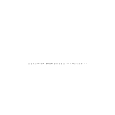
본 광고는 Google 애드센스 광고이며, 본 사이트와는 무관합니다.