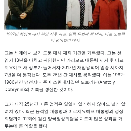
1997년 최영하 대사 부임 직후 사진. 왼쪽 두번째 최 대사, 바로 오른쪽
이 편비탈리 대사.
그는 세계에서 보기 드문 대사 재직 기간을 기록했다. 그는 첫
임기 18년을 마치고 귀임했지만 카리모프 대통령 서거 후 미르
지요예프 새 정부가 들어서자 2017년 재임용되어 임종 시까지
7년을 더 봉직했다. 모두 25년 간 대사로 봉직했다. 이는 1962-
1986년간 냉전시대 주미 소련대사였던 도브리닌(Anatoly
Dobrynin)의 기록을 갱신한 것이다.
그가 재직 25년간 이룬 업적은 일일이 열거하지 않아도 널리 알
려져 있다. 최근 윤석열 대통령과 미르지요예프 대통령의 정상
회담까지 12회에 걸친 양국정상회담을 치르며 많은 성과를 거
두는데 큰 역할을 했다.