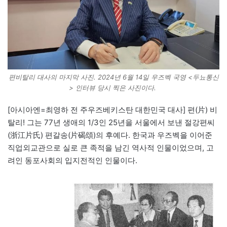
편비탈리 대사의 마지막 사진. 2024년 6월 14일 우즈벡 국영 <두뇨통신
> 인터뷰 당시 찍은 사진이다.
[아시아엔=최영하 전 주우즈베키스탄 대한민국 대사] 편(片) 비
탈리! 그는 77년 생애의 1/3인 25년을 서울에서 보낸 절강편씨
(浙江片氏) 편갈송(片碣頌)의 후예다. 한국과 우즈벡을 이어준
직업외교관으로 실로 큰 족적을 남긴 역사적 인물이었으며, 고
려인 동포사회의 입지전적인 인물이다.