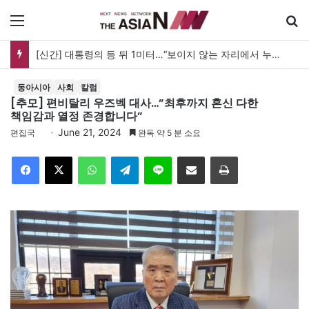
메뉴
[신간] 대통령의 등 뒤 1미터…“보이지 않는 자리에서 누구를 지킨다는 것”
동아시아
사회
칼럼
[추모] 편비탈리 우즈벡 대사…”최후까지 혼신 다한
책임감과 열정 존경합니다”
June 21, 2024
편집국
완독 약 5 분 소요
Facebook
X
WhatsApp
Telegram
Line
이메일
인쇄