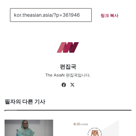
링크 복사
편집국
The AsiaN 편집국입니다.
Fa
X
ce
bo
필자의 다른 기사
ok