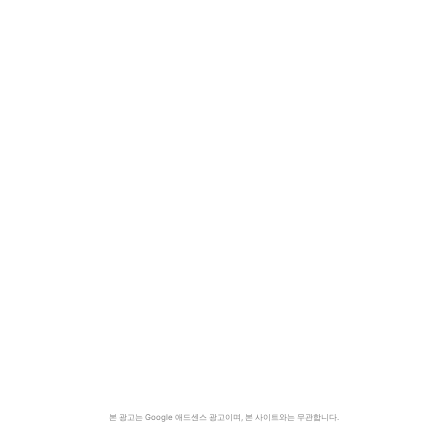
본 광고는 Google 애드센스 광고이며, 본 사이트와는 무관합니다.