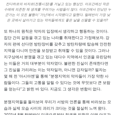
칸다하르의 바자르(전통시장)를 거닐고 있는 행상인. 아프간에선 작은
수레에 의존한 채 생계를 꾸려가는 사람들이 많다. 아프간에서 만났던 누
군가는 이 모든 불행이 ‘가난’에서 시작됐다고 말했다. 탈레반이 가장 낮
은 곳에서 살아가고 있는 약자들에게도 좋은 날을 선물할 수 있을까?
또 하나의 원칙은 약자의 입장에서 생각하고 행동하는 것이다.
집단 간의 갈등을 겪고 있는 나라를 취재한다고 가정해보자. 강
자의 편에 선다면 방탄장비를 갖추고 방탄차량에 탑승해 안전한
지역을 다니며 안전을 보장받고 취재할 수 있을 것이다. 그러나
지구상에서 분쟁을 겪고 있는 대다수 지역에서 인권을 유린당하
는 이들은 거의 대부분이 약자였다. 불편한 진실이 존재한다면
그 진실을 가리려는 이는 약자일까, 아니면 강자일까? 필자는
몇 해 전 ‘아시아엔’을 통해 “분쟁지역의 약자들이 가장 약한 사
람들이다. 그들의 고통을 알릴 수 있다는 것에 무엇보다 큰 보람
을 얻는다”고 밝힌 바 있다. 지금도 그 생각은 변함이 없다.
분쟁지역들을 돌아보며 우리가 서방의 언론을 통해 바라보는 모
습과 실제 모습 사이의 괴리가 크다는 것을 절실히 느껴 왔다.
2021년 8월 탈레반이 미국으로부터 정권을 되찾은 이래 아프간