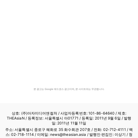
본 광고는 Google 애드센스 광고이며, 본 사이트와는 무관합니다.
상호: (주)아자미디어앤컬처 /
사업자등록번호: 101-86-64640
/ 제호:
THEAsiaN / 등록정보: 서울특별시 아01771 / 등록일: 2011년 9월 6일 / 발행
일: 2011년 11월 11일
주소: 서울특별시 종로구 혜화로 35 화수회관 207호 / 전화: 02-712-4111 /
팩
스: 02-718-1114
/ 이메일: news@theasian.asia / 발행인·편집인: 이상기 / 청