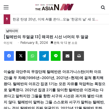
메뉴
한궁 탄생 20년, 이제 AI를 쏜다…오늘 ‘한궁의 날’ 새 도약 선언
남아시아
[탈레반의 두얼굴 13] 왜곡된 시선 너머의 두 얼굴
February 8, 2024
이신석
완독 약 12 분 소요
Facebook
X
WhatsApp
Telegram
Line
이메일
인쇄
이슬람 극단주의 무장단체 탈레반은 아프가니스탄(이하 아프
간)을 두 차례(1996년~2001년, 2021년~현재)에 걸쳐 통치해
왔다. 탈레반의 아프간 집권 1기는 모든 자유를 억압하는 폭정으
로 얼룩졌다. 2021년 집권 2기를 맞이한 탈레반은 이전과는 다
르다고 말하지만 그들을 향한 서구의 시선은 과거와 별반 다르
지 않다. 탈레반이 말하는 그들 스스로와 서구가 말하는 탈레반,
어느 것이 탈레반의 진짜 얼굴인가. 2023년 12월 탈레반 치하