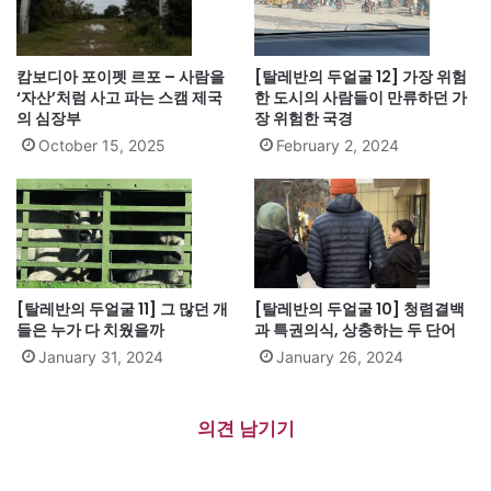
캄보디아 포이펫 르포 – 사람을
[탈레반의 두얼굴 12] 가장 위험
‘자산’처럼 사고 파는 스캠 제국
한 도시의 사람들이 만류하던 가
의 심장부
장 위험한 국경
October 15, 2025
February 2, 2024
[탈레반의 두얼굴 11] 그 많던 개
[탈레반의 두얼굴 10] 청렴결백
들은 누가 다 치웠을까
과 특권의식, 상충하는 두 단어
January 31, 2024
January 26, 2024
의견 남기기