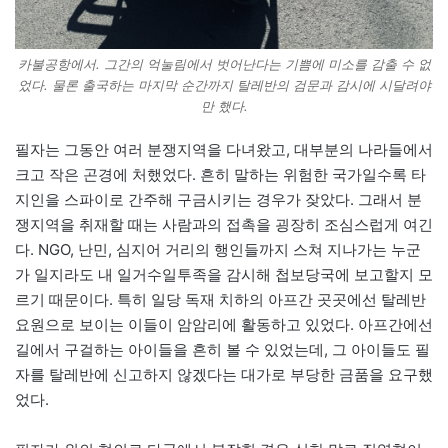
카불공항에서. 그간의 억눌림에서 벗어난다는 기쁨에 미소를 감출 수 없
었다. 물론 출국하는 마지막 순간까지 탈레반의 검문과 감시에 시달려야
만 했다.
필자는 그동안 여러 분쟁지역을 다녀왔고, 대부분의 나라들에서
크고 작은 곤경에 처했었다. 흔히 말하는 위험한 국가일수록 타
지인을 스파이로 간주해 구금시키는 경우가 잦았다. 그래서 분
쟁지역을 취재할 때는 사람과의 접촉을 굉장히 조심스럽게 여긴
다. NGO, 난민, 심지어 거리의 행인들까지 스쳐 지나가는 누군
가 일지라도 내 일거수일투족을 감시해 첩보당국에 보고할지 모
르기 때문이다. 특히 일당 독재 치하의 아프간 곳곳에선 탈레반
요원으로 보이는 이들이 암암리에 활동하고 있었다. 아프간에선
길에서 구걸하는 아이들을 흔히 볼 수 있었는데, 그 아이들도 필
자를 탈레반에 신고하지 않겠다는 대가로 부당한 금품을 요구했
었다.