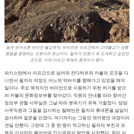
높게 솟아오른 바미안 불교유적. 바미안은 아프간에서 고대불교가 성행
했음을 증명하는 인류사의 유산이다. 필자가 언젠가 꼭 소개하고 싶었던
곳으로, 이번 아프간 취재의 종착지가 됐다.
파키스탄에서 아프간으로 넘어와 칸다하르와 카불의 곳곳을 다
니면서 필자의 여정도 어느덧 막바지를 향해가고 있었을 때의
일이다. 주요 목적지인 바미안으로 이동하기 위한 허가를 받으
러 카불의 문화정보부를 찾아갔다. 직원의 안내를 따라 찾아간
정보부 관할 사무실은 그날 따라 분위기가 유독 거칠었다. 담당
사무직원과 그들을 감시하는 탈레반은 필자의 휴대폰을 샅샅이
검사하며 질문을 던졌다. 여기까지는 그동안 겪어왔던 과정이라
견딜 만했다. 그런데 그 중 한 명이 작고하신 필자의 부친과 조
부의 신상까지 물어보며 인신공격성 발언을 시작했다. 말이 심