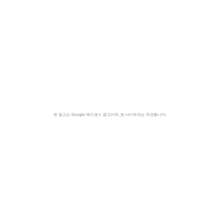
본 광고는 Google 애드센스 광고이며, 본 사이트와는 무관합니다.