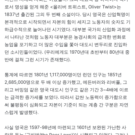
로서 명성을 얻게 해준 <올리버 트위스트, Oliver Twist>는
1837년 출간된 그의 두 번째 소설이다. 당시 영국은 산업혁명이
본격적으로 시작되면서 자본의 힘이 세지고 노동자의 숫자도 기
하급수적으로 늘어나던 시기였다. 대부분 국가의 산업화 과정에
서 나타난 것처럼 노동자 대부분은 농경사회의 급격한 변화로
농업을 포기하고 더 많은 수입을 쫓아 대도시 변두리로 진입하
던 소시민들이었다. (우리에게도 1970년대 초반부터 80년대 중
반에 걸쳐 그런 시기가 존재했다).
통계에 따르면 1801년 1,117,000명이던 런던 인구는 1851년
2,685,000명으로 두 배 이상 증가했고, 에든버러와 리버풀, 그
리고 버밍엄 같은 영국 대도시 인구도 같은 기간 3~4배에 이르
는 급격한 증가세를 보였다. 따라서 값싼 노동력이 증가함으로
써 불평등이 심화되고 자본이 기준이 되는 계층 간 구분은 자연
스럽게 발생했다.
사실 영국은 1597-98년에 마련되고 1601년 보완된 가난한 사
람을 돕는 ‘구빈법(the Poor Laws)’이 시행되고 있었다. 그러나