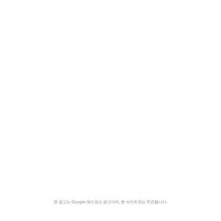
본 광고는 Google 애드센스 광고이며, 본 사이트와는 무관합니다.