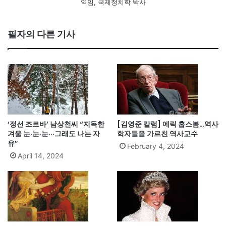
역임, 국제정치학 박사
필자의 다른 기사
‘정선 조르바’ 남상천씨 “지독한
[김영준 칼럼] 에릭 홉스봄…역사
겨울 눈·눈·눈···그래도 나는 자
학자들을 가르친 역사교수
유”
February 4, 2024
April 14, 2024