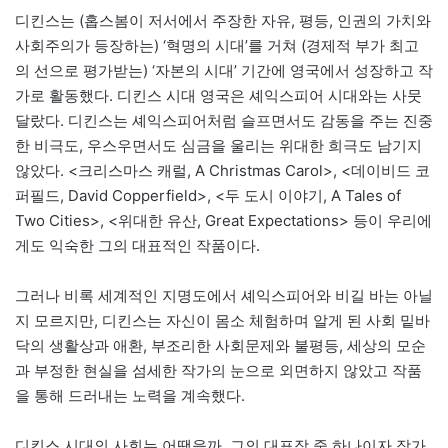
디킨스는 (홉스봄이 저서에서 주장한 자유, 평등, 인권의 가치와
사회주의가 등장하는) ‘혁명의 시대’를 거쳐 (경제적 부가 최고
의 선으로 평가받는) ‘자본의 시대’ 기간에 영국에서 성장하고 작
가로 활동했다. 디킨스 시대 영국은 셰익스피어 시대와는 사뭇
달랐다. 디킨스는 셰익스피어처럼 슬프면서도 감동을 주는 진중
한 비극도, 우스우면서도 심금을 울리는 위대한 희극도 남기지
않았다. <크리스마스 캐럴, A Christmas Carol>, <데이비드 코
퍼필드, David Copperfield>, <두 도시 이야기, A Tales of
Two Cities>, <위대한 유산, Great Expectations> 등이 우리에
게도 익숙한 그의 대표적인 작품이다.
그러나 비록 세계적인 지명도에서 셰익스피어와 비길 바는 아닐
지 모르지만, 디킨스는 자신이 몸소 체험하며 알게 된 사회 밑바
닥의 생활상과 애환, 부조리한 사회문제와 불평등, 세상의 모순
과 부정한 현실을 섬세한 작가의 눈으로 외면하지 않았고 작품
을 통해 드러내는 노력을 계속했다.
디킨스 시대의 사회는 어땠을까. 그의 대표작 중 하나이자 작가