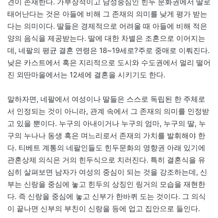
견이 존재한다. 가부장적이고 남성중심인 힌두 문화권에서 딸로
태어난다는 것은 아들에 비해 그 존재의 의미를 낮게 평가 받는
다는 의미이다. 딸들은 경제적으로 어려울 때 아들에 비해 적은
양의 음식을 제공받는다. 딸에 대한 차별은 조혼으로 이어지는
데, 네팔의 평균 결혼 연령은 18~19세로?주로 중매로 이뤄진다.
낮은 카스트에서 혹은 지리적으로 도시와 수도권에서 멀리 떨어
진 외딴마을에서는 12세에 결혼을 시키기도 한다.
말하자면, 네팔에서 여성이나 딸들은 스스로 독립된 한 주체로
서 인정되는 것이 아니라, 관계 속에서 그 존재의 의미를 인정받
고 있을 뿐이다. 누구의 아내이거나 누구의 엄마, 누구의 딸, 누
구의 누나나 동생 혹은 며느리로서 존재의 가치를 발휘해야 한
다. 티베트 계통의 네팔인들도 힌두문화의 영향권 아래 있기에
관혼상제 의식은 거의 힌두식으로 치러진다. 특히 결혼식을 유
심히 살펴보면 남자가 여성의 중심이 되는 것을 강조하는데, 신
부는 신랑을 중심에 놓고 힌두의 상징인 링거의 모습을 재현한
다. 즉 신랑을 중심에 놓고 신부가 한바퀴 도는 것이다. 그 의식
이 끝나면 신부의 부친이 신랑을 등에 업고 집안으로 들인다.