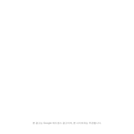
본 광고는 Google 애드센스 광고이며, 본 사이트와는 무관합니다.