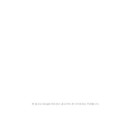
본 광고는 Google 애드센스 광고이며, 본 사이트와는 무관합니다.