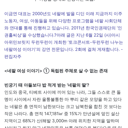
이금연 대표는 2000년도 네팔에 발을 디딘 이래 지금까지 이주
노동자, 여성, 아동들을 위해 다양한 프로그램을 네팔 사회단체
와 연대를 통해 진행하고 있습니다. 2011년 한국인권재단의 ‘인
권홀씨상’을 수상했습니다.?
아래 글은 지난 6월 22일 (사)아시
아위민브릿지 두런두런이 개최한 ‘토크콘서트-두런두런 나누는
네팔여성 이야기’의 강연 전문입니다. 2회에 걸쳐 게재합니다. -
편집자주
<네팔 여성 이야기> ① 독립된 주체로 살 수 없는 존재
빈궁기 때 아들보다 밥 적게 받는 ‘네팔의 딸’?
인도와 중국, 티베트 사이에 끼어 있는 나라, 그들 스스로 큰 돌
멩이 사이에서 자란 울퉁불퉁한 마 뿌리 같은 모양을 하고 있다
는 네팔은 총 면적이 남한보다는 크고 남북한을 합친 것 보다는
작은 나라다. 총 면적 147,181㎢ 중 15%가 만년설에 덮인 설산
지역이고 68%가 산(해발 3,000m 아래 위치한 지역을 말하며
산이라고 하지 않고 네팔인들은 보통 언덕으로 본다)으로 돼 있