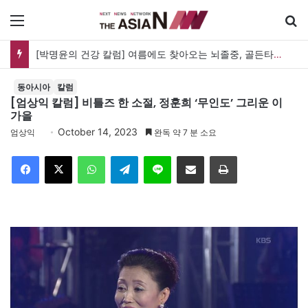
메뉴
[박명윤의 건강 칼럼] 여름에도 찾아오는 뇌졸중, 골든타임을 지켜라
동아시아
칼럼
[엄상익 칼럼] 비틀즈 한 소절, 정훈희 ‘무인도’ 그리운 이
가을
October 14, 2023
엄상익
완독 약 7 분 소요
Facebook
X
WhatsApp
Telegram
Line
이메일
인쇄