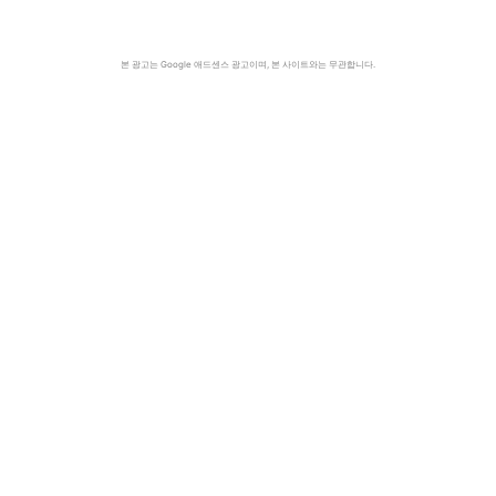
본 광고는 Google 애드센스 광고이며, 본 사이트와는 무관합니다.