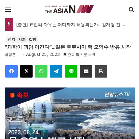
메뉴
아자뉴스바이트 20260809
정치
사회
칼럼
“과학이 괴담 이긴다”…일본 후쿠시마 핵 오염수 방류 시작
August 25, 2023
최영훈
완독 약 7 분 소요
Facebook
X
WhatsApp
Telegram
Line
이메일
인쇄