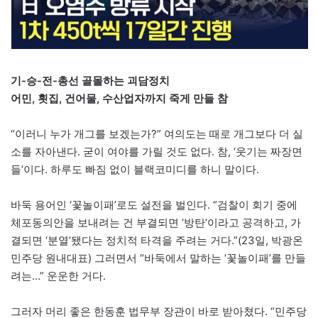
기-승-전-총선 골몰하는 괴담정치
어민, 횟집, 건어물, 수산업자까지 죽게 만들 참
“이러니 누가 개그를 보겠는가?” 여의도는 때로 개그보다 더 실
소를 자아낸다. 굳이 여야를 가릴 것도 없다. 참, ‘웃기는 짜장면
들’이다. 하루도 빠짐 없이 블랙코미디를 하니 말이다.
바둑 용어인 ‘꽃놀이패’로도 설전을 벌인다. “검찰이 회기 중에
체포동의안을 보내려는 건 부결되면 ‘방탄’이라고 공격하고, 가
결되면 ‘분열’됐다는 정치적 타격을 주려는 거다.”(23일, 박광온
민주당 원내대표) 그러면서 “바둑에서 말하는 ‘꽃놀이패’를 만들
려는…” 운운한 거다.
그러자 머리 좋은 한동훈 법무부 장관이 바로 받아쳤다. “민주당