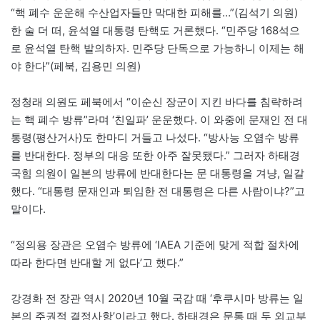
“핵 폐수 운운해 수산업자들만 막대한 피해를…”(김석기 의원)
한 술 더 떠, 윤석열 대통령 탄핵도 거론했다. “민주당 168석으
로 윤석열 탄핵 발의하자. 민주당 단독으로 가능하니 이제는 해
야 한다”(페북, 김용민 의원)
정청래 의원도 페북에서 “이순신 장군이 지킨 바다를 침략하려
는 핵 폐수 방류”라며 ‘친일파’ 운운했다. 이 와중에 문재인 전 대
통령(평산거사)도 한마디 거들고 나섰다. “방사능 오염수 방류
를 반대한다. 정부의 대응 또한 아주 잘못됐다.” 그러자 하태경
국힘 의원이 일본의 방류에 반대한다는 문 대통령을 겨냥, 일갈
했다. “대통령 문재인과 퇴임한 전 대통령은 다른 사람이냐?”고
말이다.
“정의용 장관은 오염수 방류에 ‘IAEA 기준에 맞게 적합 절차에
따라 한다면 반대할 게 없다’고 했다.”
강경화 전 장관 역시 2020년 10월 국감 때 ‘후쿠시마 방류는 일
본의 주권적 결정사항’이라고 했다. 하태경은 문통 때 두 외교부