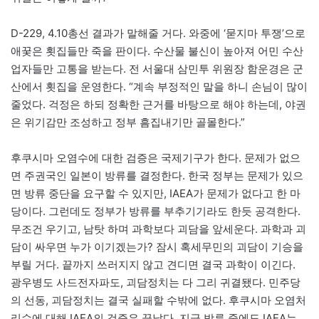
D-229, 4.10총선 결과가 말해줄 거다. 와중에 ‘묻지마 투쟁’으로
애꿎은 횟집들만 죽을 판이다. 수산물 불신이 높아져 어민 수산
업자들만 고통을 받는다. 전 서울대 삼민투 위원장 함운경은 군
산에서 횟집을 운영한다. “계속 부정적인 말을 하니 손님이 많이
줄었다. 걱정은 하되 정확한 근거를 바탕으로 해야 하는데, 야권
은 위기감만 조성하고 정부 흠집내기만 골몰한다.”
후쿠시마 오염수에 대한 검증은 국제기구가 한다. 문제가 없으
면 주권국인 일본이 방류를 결정한다. 한국 정부는 문제가 있으
면 방류 중단을 요구할 수 있지만, IAEA가 문제가 없다고 한 마
당이다. 그런데도 정부가 방류를 부추기기라도 한듯 공격한다.
무조건 우기고, 남탓 하며 과학보다 괴담을 앞세운다. 과학과 괴
담이 싸우면 누가 이기겠는가? 잠시 혹세무민의 괴담이 기승을
부릴 거다. 끝까지 쓰러지지 않고 견디면 결국 과학이 이긴다.
광우병도 사드전자파도, 괴담정치는 다 그리 귀결됐다. 민주당
의 선동, 괴담정치는 결국 실패할 수밖에 없다. 후쿠시마 오염처
리수에 대해 IAEA의 검증은 끝났다. 지금 방류 중에도 IAEA는