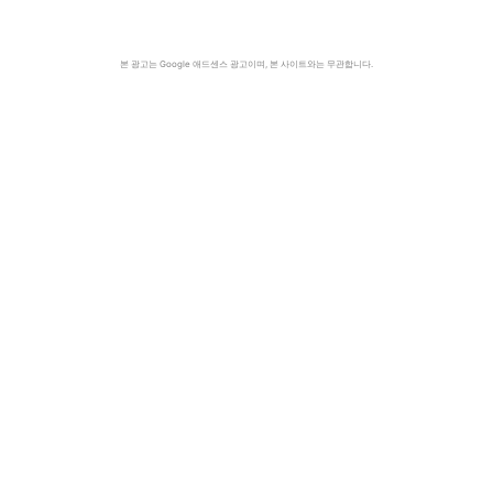
본 광고는 Google 애드센스 광고이며, 본 사이트와는 무관합니다.