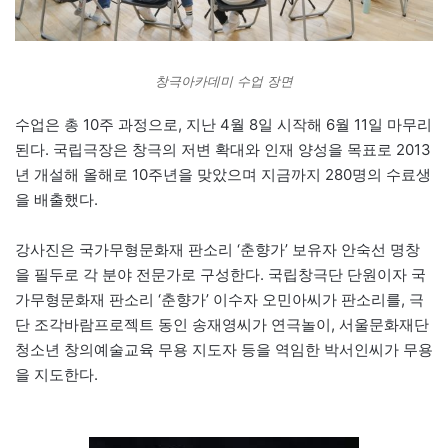
창극아카데미 수업 장면
수업은 총 10주 과정으로, 지난 4월 8일 시작해 6월 11일 마무리
된다. 국립극장은 창극의 저변 확대와 인재 양성을 목표로 2013
년 개설해 올해로 10주년을 맞았으며 지금까지 280명의 수료생
을 배출했다.
강사진은 국가무형문화재 판소리 ‘춘향가’ 보유자 안숙선 명창
을 필두로 각 분야 전문가로 구성한다. 국립창극단 단원이자 국
가무형문화재 판소리 ‘춘향가’ 이수자 오민아씨가 판소리를, 극
단 조각바람프로젝트 동인 송재영씨가 연극놀이, 서울문화재단
청소년 창의예술교육 무용 지도자 등을 역임한 박서인씨가 무용
을 지도한다.