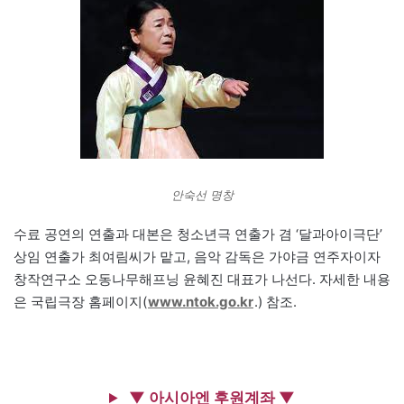
안숙선 명창
수료 공연의 연출과 대본은 청소년극 연출가 겸 ‘달과아이극단’
상임 연출가 최여림씨가 맡고, 음악 감독은 가야금 연주자이자
창작연구소 오동나무해프닝 윤혜진 대표가 나선다. 자세한 내용
은 국립극장 홈페이지(
www.ntok.go.kr
.) 참조.
▼ 아시아엔 후원계좌 ▼