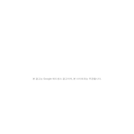
본 광고는 Google 애드센스 광고이며, 본 사이트와는 무관합니다.