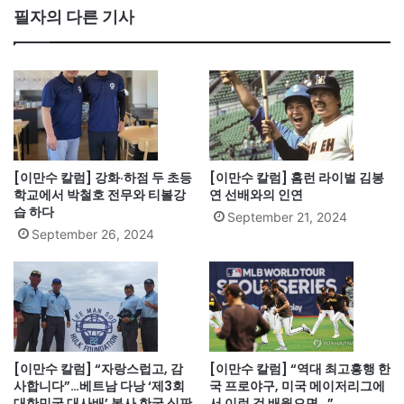
필자의 다른 기사
[이만수 칼럼] 강화·하점 두 초등
[이만수 칼럼] 홈런 라이벌 김봉
학교에서 박철호 전무와 티볼강
연 선배와의 인연
습 하다
September 21, 2024
September 26, 2024
[이만수 칼럼] “자랑스럽고, 감
[이만수 칼럼] “역대 최고흥행 한
사합니다”…베트남 다낭 ‘제3회
국 프로야구, 미국 메이저리그에
대한민국 대사배’ 봉사 한국 심판
서 이런 것 배웠으면…”