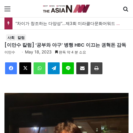
메뉴
“차이가 창조하는 다양성”…제3회 미라클다문화어워드 시상식
사회
칼럼
[이만수 칼럼] ‘공부와 야구’ 병행 HBC 이끄는 권혁돈 감독
May 18, 2023
이만수
완독 약 4 분 소요
Facebook
X
WhatsApp
Telegram
Line
이메일
인쇄