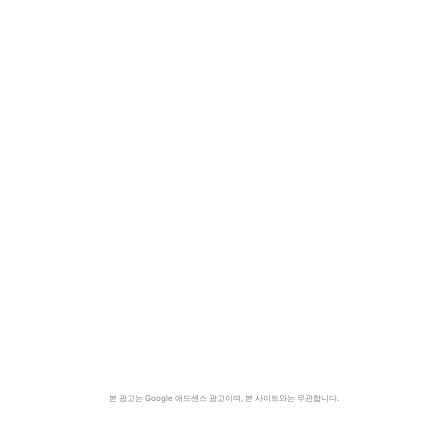
본 광고는 Google 애드센스 광고이며, 본 사이트와는 무관합니다.