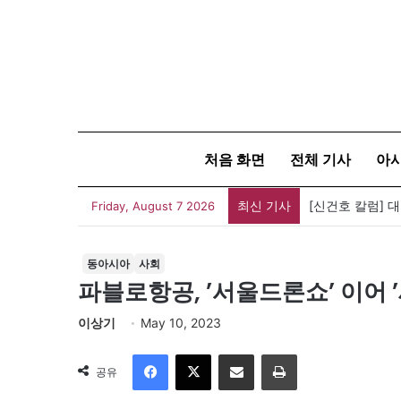
처음 화면
전체 기사
아
최신 기사
[신건호 칼럼] 
Friday, August 7 2026
동아시아
사회
파블로항공, ’서울드론쇼’ 이어
이상기
May 10, 2023
Facebook
X
이메일
인쇄
공유