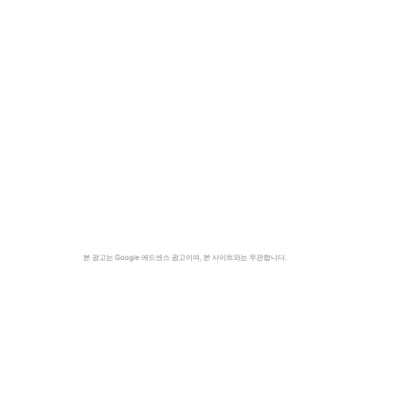
본 광고는 Google 애드센스 광고이며, 본 사이트와는 무관합니다.