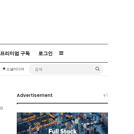
프리미엄 구독
로그인
Sidebar
검
소셜미디어
색
Advertisement
소요