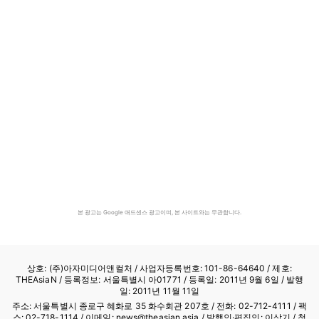
본 광고는 Google 애드센스 광고이며, 본 사이트와는 무관합니다.
상호: (주)아자미디어앤컬처 /
사업자등록번호: 101-86-64640
/ 제호:
THEAsiaN / 등록정보: 서울특별시 아01771 / 등록일: 2011년 9월 6일 / 발행
일: 2011년 11월 11일
주소: 서울특별시 종로구 혜화로 35 화수회관 207호 / 전화: 02-712-4111 /
팩
스: 02-718-1114
/ 이메일: news@theasian.asia / 발행인·편집인: 이상기 / 청