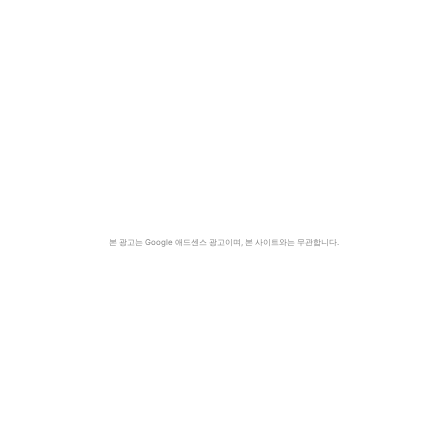
본 광고는 Google 애드센스 광고이며, 본 사이트와는 무관합니다.