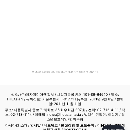
본 광고는 Google 애드센스 광고이며, 본 사이트와는 무관합니다.
상호: (주)아자미디어앤컬처 /
사업자등록번호: 101-86-64640
/ 제호:
THEAsiaN / 등록정보: 서울특별시 아01771 / 등록일: 2011년 9월 6일 / 발행
일: 2011년 11월 11일
주소: 서울특별시 종로구 혜화로 35 화수회관 207호 / 전화: 02-712-4111 /
팩
스: 02-718-1114
/ 이메일: news@theasian.asia / 발행인·편집인: 이상기 / 청
소년보호책임자: 이주형
아시아엔 소개
/
인사말
/
네트워크
/
편집강령 및 보도준칙
/
이용약관
/
개인정
보취급방침
/
CONTACT US