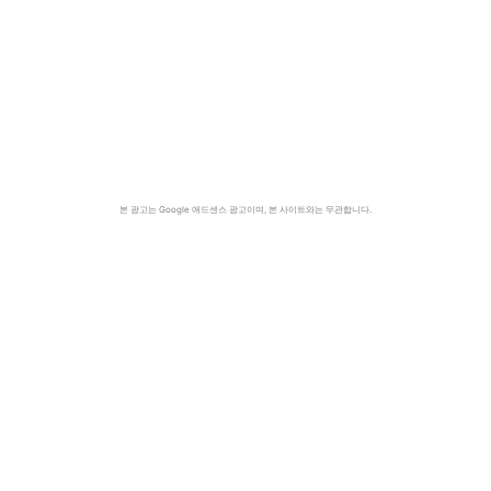
본 광고는 Google 애드센스 광고이며, 본 사이트와는 무관합니다.