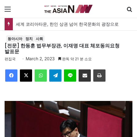
메뉴
세계 코리아타운, 한인 상권 넘어 한국문화의 광장으로
동아시아
정치
사회
[전문] 한동훈 법무부장관, 이재명 대표 체포동의요청
발표문
March 2, 2023
편집국
완독 약 21 분 소요
Facebook
X
WhatsApp
Telegram
Line
이메일
인쇄