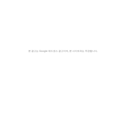
본 광고는 Google 애드센스 광고이며, 본 사이트와는 무관합니다.