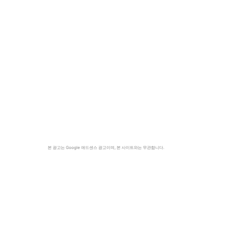
본 광고는 Google 애드센스 광고이며, 본 사이트와는 무관합니다.