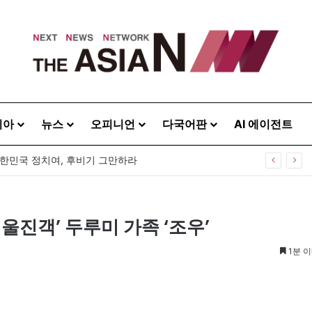
시아
뉴스
오피니언
다국어판
AI 에이전트
0주년 기념식…12일 오후 남영동 민주화운동기념관
울진객’ 두루미 가족 ‘조우’
1분 