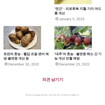
‘연근’···피로회복·지혈·기미·여드
름 개선
January 5, 2023
토란의 효능···혈압 조절·변비 예
‘대추’의 효능···불면증 해소·간 기
방·불면증 개선 등
능 개선·빈혈 예방
December 30, 2022
December 23, 2022
의견 남기기
본 광고는 Google 애드센스 광고이며, 본 사이트와는 무관합니다.