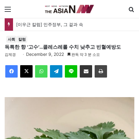
메뉴
[이우근 칼럼] 민주정부, 그 겉과 속
사회
칼럼
독특한 향 ‘고수’…콜레스레롤 수치 낮추고 빈혈예방도
December 9, 2022
김제경
완독 약 3 분 소요
Facebook
X
WhatsApp
Telegram
Line
이메일
인쇄