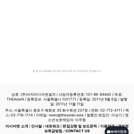
본 광고는 Google 애드센스 광고이며, 본 사이트와는 무관합니다.
상호: (주)아자미디어앤컬처 /
사업자등록번호: 101-86-64640
/ 제호:
THEAsiaN / 등록정보: 서울특별시 아01771 / 등록일: 2011년 9월 6일 / 발행
일: 2011년 11월 11일
주소: 서울특별시 종로구 혜화로 35 화수회관 207호 / 전화: 02-712-4111 /
팩
스: 02-718-1114
/ 이메일: news@theasian.asia / 발행인·편집인: 이상기 / 청
소년보호책임자: 이주형
아시아엔 소개
/
인사말
/
네트워크
/
편집강령 및 보도준칙
/
이용약관
/
개인정
보취급방침
/
CONTACT US
AI 에이전트