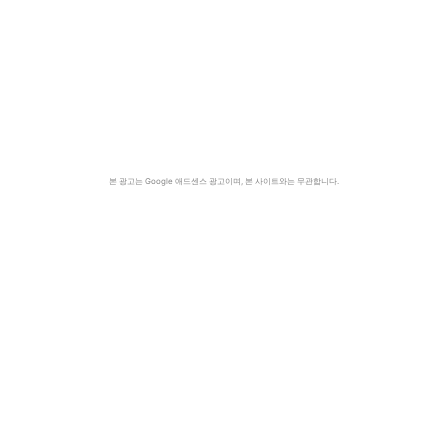
본 광고는 Google 애드센스 광고이며, 본 사이트와는 무관합니다.