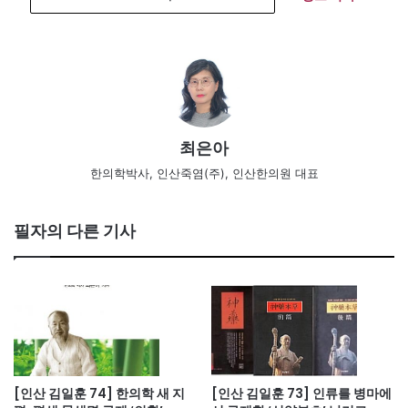
최은아
한의학박사, 인산죽염(주), 인산한의원 대표
필자의 다른 기사
[인산 김일훈 74] 한의학 새 지
[인산 김일훈 73] 인류를 병마에