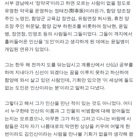
서부 경남에서 ‘정약국’이라고 하면 모르는 사람이 없을 정도로
유명한 약국을 운영하는 정태진(鄭泰振)이라든가, 함양 양조장
주인 노영인, 함양군 교육감 정연섭, 유림면장 허사원, 휴천 양
조장 주인 허문달, 함양 갑부 하한조를 비롯하여 정낙현, 윤일
병, 정연창, 민영조 등의 사람들이 그들이었다. 그들이 객지에서
흘러들어온 인산을 ‘도인’이라고 생각하게 된 데에는 윤일병이
개입된 연유가 있었다.
그는 한두 해 전까지 도를 닦는답시고 계룡산에서 산(山) 공부를
하며 지내다가 신선이 되겠다는 꿈을 이루지 못하고 하산하여
함양에 와서 살고 있던 사람인데, 기회만 있으면 ‘이 세상에 둘도
없는 도인은 인산이라는 분’이라고 말하고 다녔다.
그렇다고 해서 그가 인산을 만난 적이 있는 것도 아니었다. 어디
서 누구한테 인산의 이름과 그 인물의 비범함에 대해 얻어들었
는지는 모르겠으나, 아무튼 그가 하도 그러고 다니는 바람에 사
람들은 각자 자기 나름대로의 막연한 상상을 키우며 어떻게 한
번이라도 김인산이라는 사람을 만나볼 기회가 없을까 생각해 왔