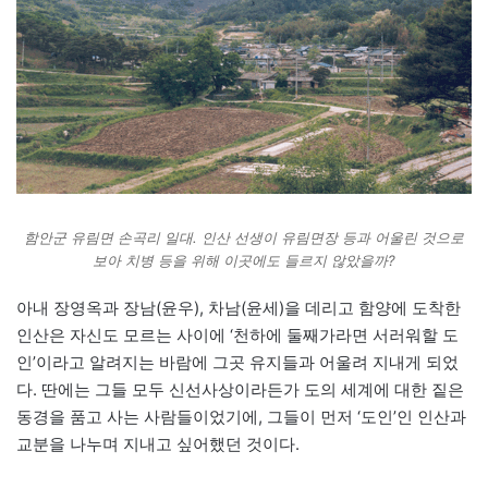
함안군 유림면 손곡리 일대. 인산 선생이 유림면장 등과 어울린 것으로
보아 치병 등을 위해 이곳에도 들르지 않았을까?
아내 장영옥과 장남(윤우), 차남(윤세)을 데리고 함양에 도착한
인산은 자신도 모르는 사이에 ‘천하에 둘째가라면 서러워할 도
인’이라고 알려지는 바람에 그곳 유지들과 어울려 지내게 되었
다. 딴에는 그들 모두 신선사상이라든가 도의 세계에 대한 짙은
동경을 품고 사는 사람들이었기에, 그들이 먼저 ‘도인’인 인산과
교분을 나누며 지내고 싶어했던 것이다.