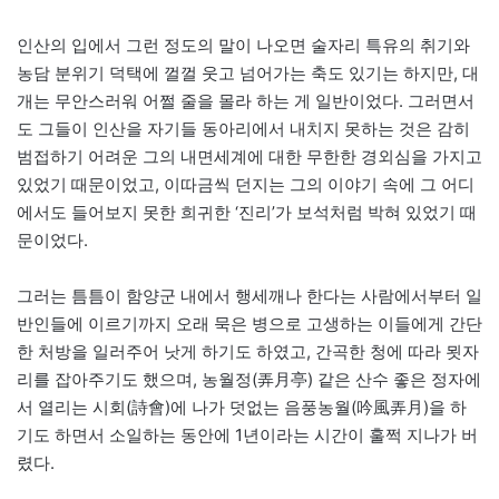
인산의 입에서 그런 정도의 말이 나오면 술자리 특유의 취기와
농담 분위기 덕택에 껄껄 웃고 넘어가는 축도 있기는 하지만, 대
개는 무안스러워 어쩔 줄을 몰라 하는 게 일반이었다. 그러면서
도 그들이 인산을 자기들 동아리에서 내치지 못하는 것은 감히
범접하기 어려운 그의 내면세계에 대한 무한한 경외심을 가지고
있었기 때문이었고, 이따금씩 던지는 그의 이야기 속에 그 어디
에서도 들어보지 못한 희귀한 ‘진리’가 보석처럼 박혀 있었기 때
문이었다.
그러는 틈틈이 함양군 내에서 행세깨나 한다는 사람에서부터 일
반인들에 이르기까지 오래 묵은 병으로 고생하는 이들에게 간단
한 처방을 일러주어 낫게 하기도 하였고, 간곡한 청에 따라 묏자
리를 잡아주기도 했으며, 농월정(弄月亭) 같은 산수 좋은 정자에
서 열리는 시회(詩會)에 나가 덧없는 음풍농월(吟風弄月)을 하
기도 하면서 소일하는 동안에 1년이라는 시간이 훌쩍 지나가 버
렸다.