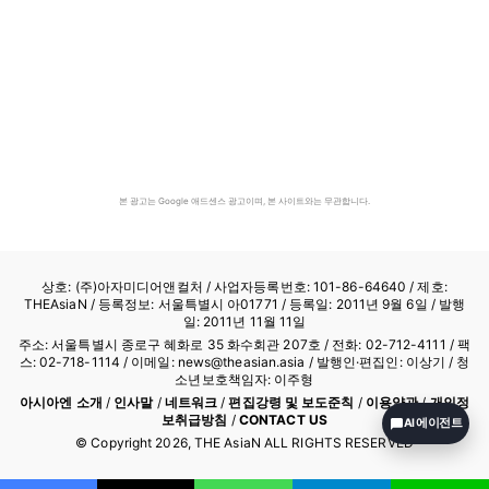
본 광고는 Google 애드센스 광고이며, 본 사이트와는 무관합니다.
상호: (주)아자미디어앤컬처 /
사업자등록번호: 101-86-64640
/ 제호:
THEAsiaN / 등록정보: 서울특별시 아01771 / 등록일: 2011년 9월 6일 / 발행
일: 2011년 11월 11일
주소: 서울특별시 종로구 혜화로 35 화수회관 207호 / 전화: 02-712-4111 /
팩
스: 02-718-1114
/ 이메일: news@theasian.asia / 발행인·편집인: 이상기 / 청
소년보호책임자: 이주형
아시아엔 소개
/
인사말
/
네트워크
/
편집강령 및 보도준칙
/
이용약관
/
개인정
보취급방침
/
CONTACT US
AI 에이전트
© Copyright
2026
, THE AsiaN ALL RIGHTS RESERVED