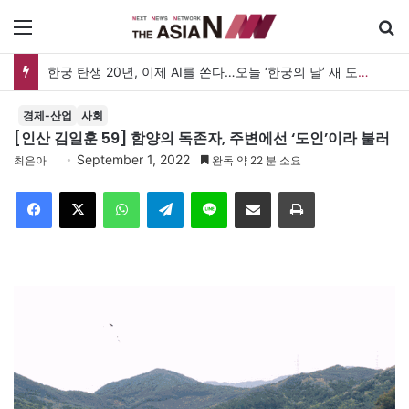
메뉴
방글라데시 홍역 비상, 5개월 간 어린이 860명 사망 “백신 조달 시스템 변경이 화근”
경제-산업
사회
[인산 김일훈 59] 함양의 독존자, 주변에선 ‘도인’이라 불러
September 1, 2022
최은아
완독 약 22 분 소요
Facebook
X
WhatsApp
Telegram
Line
이메일
인쇄