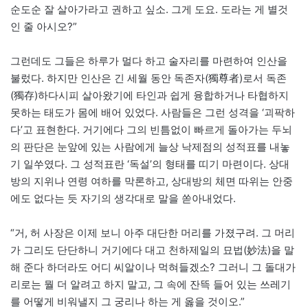
순도순 잘 살아가라고 권하고 싶소. 그게 도요. 도라는 게 별것
인 줄 아시오?”
그런데도 그들은 하루가 멀다 하고 술자리를 마련하여 인산을
불렀다. 하지만 인산은 긴 세월 동안 독존자(獨尊者)로서 독존
(獨存)하다시피 살아왔기에 타인과 쉽게 융합하거나 타협하지
못하는 태도가 몸에 배어 있었다. 사람들은 그런 성격을 ‘괴팍하
다’고 표현한다. 거기에다 그의 빈틈없이 빠르게 돌아가는 두뇌
의 판단은 눈앞에 있는 사람에게 늘상 낙제점의 성적표를 내놓
기 일쑤였다. 그 성적표란 ‘독설’의 형태를 띠기 마련이다. 상대
방의 지위나 연령 여하를 막론하고, 상대방의 체면 따위는 안중
에도 없다는 듯 자기의 생각대로 말을 쏟아내었다.
“거, 허 사장은 이제 보니 아주 대단한 머리를 가졌구려. 그 머리
가 그리도 단단하니 거기에다 대고 천하제일의 묘법(妙法)을 말
해 준다 하더라도 어디 씨알이나 먹혀들겠소? 그러니 그 돌대가
리로는 뭘 더 알려고 하지 말고, 그 속에 잔뜩 들어 있는 쓰레기
를 어떻게 비워낼지 그 궁리나 하는 게 옳을 것이오.”