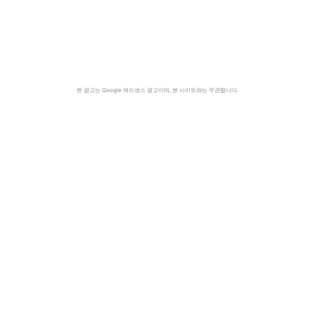
본 광고는 Google 애드센스 광고이며, 본 사이트와는 무관합니다.