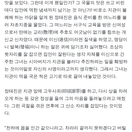
맛을 보았다. 그런데 이게 웬일인가? 그 국물의 맛은 쓰고 비린
데다 입안에 역한 냄새까지 남기는 것 아닌가! 비로소 지관이 불
쾌해 하는 까닭을 알게 된 정태진은 음식 준비를 한 며느리를 불
러 자초지종을 물었다. 그 며느리는 서구식 교육을 받은 신여성
으로서 딴에는 교리(敎理)에 추호도 어긋남이 없기를 힘쓰는 개
신교 신자였다. 때문에 미신(迷信)이라면 질색을 하였고, 명당이
니 발복(發福)이니 하는 말은 귀에 담기조차 싫어했다. 조상의
묏자리를 잘 잡으면 집안이 잘된다는 생각 자체를 미신으로 간
주한 그녀는 시아버지가 지관을 불러다 추진하려는 일을 훼방하
는 것이야말로 자신의 사명이라고까지 생각했다. 그래서 그녀는
지관이 먹을 국은 썩은 고기로 따로 끓여 내놓았던 것이다.
정태진은 지관 앞에 고두사죄(叩頭謝罪)를 하고, 다시 상을 차려
오게 하는 등 갖은 정성을 들여 그의 마음을 돌려놓으려고 애썼
다. 그런 곡절을 겪은 연후에 그 산소 자리를 잡았다는 것이었
다.
“천하에 몹쓸 인간 같으니라고. 차라리 끝까지 못하겠다고 버틸