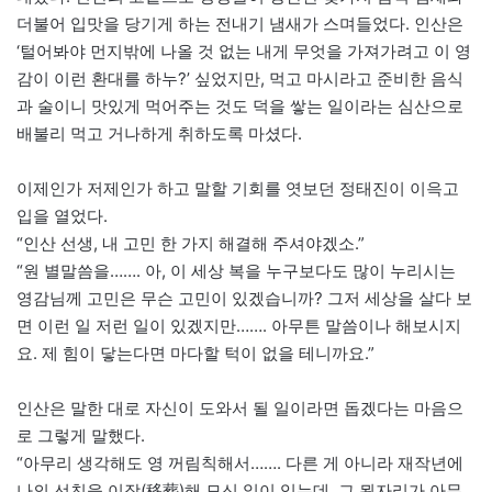
더불어 입맛을 당기게 하는 전내기 냄새가 스며들었다. 인산은
‘털어봐야 먼지밖에 나올 것 없는 내게 무엇을 가져가려고 이 영
감이 이런 환대를 하누?’ 싶었지만, 먹고 마시라고 준비한 음식
과 술이니 맛있게 먹어주는 것도 덕을 쌓는 일이라는 심산으로
배불리 먹고 거나하게 취하도록 마셨다.
이제인가 저제인가 하고 말할 기회를 엿보던 정태진이 이윽고
입을 열었다.
“인산 선생, 내 고민 한 가지 해결해 주셔야겠소.”
“원 별말씀을……. 아, 이 세상 복을 누구보다도 많이 누리시는
영감님께 고민은 무슨 고민이 있겠습니까? 그저 세상을 살다 보
면 이런 일 저런 일이 있겠지만……. 아무튼 말씀이나 해보시지
요. 제 힘이 닿는다면 마다할 턱이 없을 테니까요.”
인산은 말한 대로 자신이 도와서 될 일이라면 돕겠다는 마음으
로 그렇게 말했다.
“아무리 생각해도 영 꺼림칙해서……. 다른 게 아니라 재작년에
나의 선친을 이장(移葬)해 모신 일이 있는데, 그 묏자리가 아무