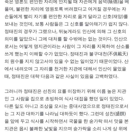
죽은 영혼도 편안한 자리에 안치될 때 자손에게 음덕(蔭德)을 베
풀며, 불편한 자리에 영원토록 버려졌다고 여겨질 경우에는 자
손들에게 빨리 자기를 편안한 자리로 옮겨 달라고 신호(재앙)를
보내는 것인데, 보통 사람들은 그 신호를 알아채기가 쉽지 않다.
정태진의 경우가 그랬으나, 뒤늦게라도 인산에 의해 그 신호의
의미를 알았으니 그에 대처를 할 수밖에는 없는 것이다. 인산으
로서는 어떻게 명지관이라는 사람이 그 자리를 지목하여 산소를
쓰게 했는지 이해할 수가 없었다. 정태진과 불구대천(不俱戴天)
의 원수를 지지 않고서야 있을 수 없는 일이었기 때문이었다. 산
에서 내려오며 그 자리를 천거한 지관에 대해서 인산이 물었을
때, 정태진은 대략 다음과 같은 사실이 있음을 고백하였다.
그러니까 정태진은 선친의 묘를 이장하기 위해 이름 높은 지관
인 그 사람을 집으로 초빙하여 식사 대접을 했던 일이 있었다.
다른 일도 아니고 조상을 모시는 중대사였으므로 정태진으로서
는 그 지관 대하기를 나라님 대하듯이 했다. 그런데 성찬(盛饌)
을 앞에 두고 식사를 시작하면서 국물을 한 숟가락 떠서 맛을 본
지관은 몹시 불쾌한 낯빛을 지으며 숟가락을 소리 나게 상 위에