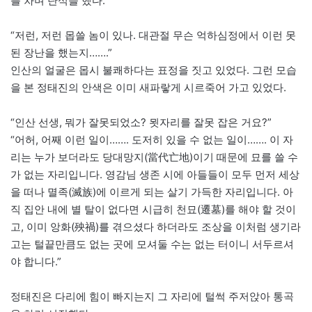
를 차며 탄식을 했다.
“저런, 저런 몹쓸 놈이 있나. 대관절 무슨 억하심정에서 이런 못
된 장난을 했는지…….”
인산의 얼굴은 몹시 불쾌하다는 표정을 짓고 있었다. 그런 모습
을 본 정태진의 안색은 이미 새파랗게 시르죽어 가고 있었다.
“인산 선생, 뭐가 잘못되었소? 묏자리를 잘못 잡은 거요?”
“어허, 어째 이런 일이……. 도저히 있을 수 없는 일이……. 이 자
리는 누가 보더라도 당대망지(當代亡地)이기 때문에 묘를 쓸 수
가 없는 자리입니다. 영감님 생존 시에 아들들이 모두 먼저 세상
을 떠나 멸족(滅族)에 이르게 되는 살기 가득한 자리입니다. 아
직 집안 내에 별 탈이 없다면 시급히 천묘(遷墓)를 해야 할 것이
고, 이미 앙화(殃禍)를 겪으셨다 하더라도 조상을 이처럼 생기라
고는 털끝만큼도 없는 곳에 모셔둘 수는 없는 터이니 서두르셔
야 합니다.”
정태진은 다리에 힘이 빠지는지 그 자리에 털썩 주저앉아 통곡