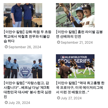
[이만수 칼럼] 강화·하점 두 초등
[이만수 칼럼] 홈런 라이벌 김봉
학교에서 박철호 전무와 티볼강
연 선배와의 인연
습 하다
September 21, 2024
September 26, 2024
[이만수 칼럼] “자랑스럽고, 감
[이만수 칼럼] “역대 최고흥행 한
사합니다”…베트남 다낭 ‘제3회
국 프로야구, 미국 메이저리그에
대한민국 대사배’ 봉사 한국 심판
서 이런 것 배웠으면…”
진
July 27, 2024
July 29, 2024