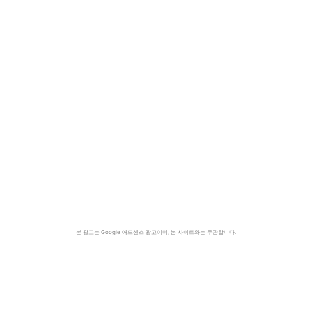
본 광고는 Google 애드센스 광고이며, 본 사이트와는 무관합니다.