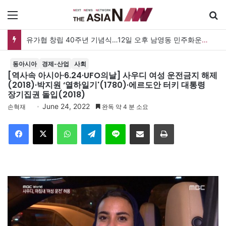
메뉴
유가협 창립 40주년 기념식…12일 오후 남영동 민주화운동기념관
동아시아
경제-산업
사회
[역사속 아시아·6.24·UFO의날] 사우디 여성 운전금지 해제
(2018)·박지원 ‘열하일기'(1780)·에르도안 터키 대통령
장기집권 돌입(2018)
June 24, 2022
손혁재
완독 약 4 분 소요
Facebook
X
WhatsApp
Telegram
Line
이메일
인쇄