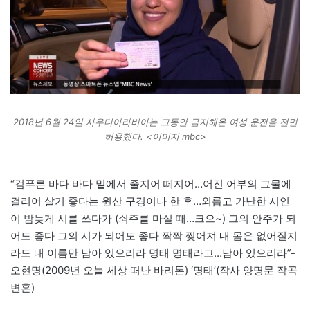
2018년 6월 24일 사우디아라비아는 그동안 금지해온 여성 운전을 전면
허용했다. <이미지 mbc>
“검푸른 바다 바다 밑에서 줄지어 떼지어…어진 어부의 그물에
걸리어 살기 좋다는 원산 구경이나 한 후…외롭고 가난한 시인
이 밤늦게 시를 쓰다가 (쇠주를 마실 때…크으~) 그의 안주가 되
어도 좋다 그의 시가 되어도 좋다 짝짝 찢어져 내 몸은 없어질지
라도 내 이름만 남아 있으리라 명태 명태라고…남아 있으리라”-
오현명(2009년 오늘 세상 떠난 바리톤) ‘명태’(작사 양명문 작곡
변훈)