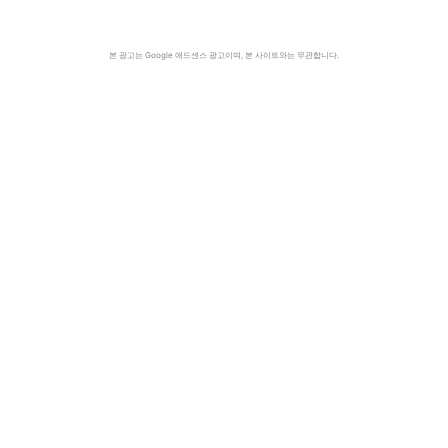
본 광고는 Google 애드센스 광고이며, 본 사이트와는 무관합니다.