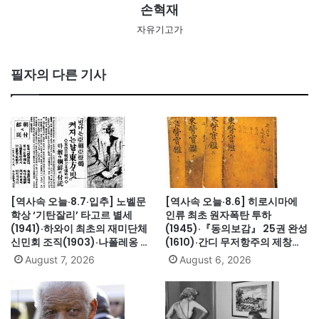
손혁재
자유기고가
필자의 다른 기사
[역사속 오늘·8.7·입추] 노벨문
[역사속 오늘·8.6] 히로시마에
학상 ‘기탄잘리’ 타고르 별세
인류 최초 원자폭탄 투하
(1941)·하와이 최초의 재미단체
(1945)·『동의보감』 25권 완성
신민회 조직(1903)·나폴레옹 세
(1610)·간디 무저항주의 제창
인트헬레나섬 유배(1815)·英 해
(1931)·대전엑스포 개막(1993)·
August 7, 2026
August 6, 2026
군, 스페인 무적함대 격파
자메이카, 영국에서 독립(1962)
(1588)·美 화성탐사로봇 큐리오
시티 화성 착륙(2012)·日, 화이
트리스트에서 한국 제외(2019)