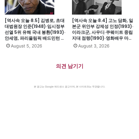
[역사속 오늘·8.5] 김병로, 초대
[역사속 오늘·8.4] 고노 담화, 일
대법원장 인준(1948)·임시정부
본군 위안부 강제성 인정(1993)·
선열 5위 유해 국내 봉환(1993)·
이라크군, 사우디·쿠웨이트 중립
안세영, 파리올림픽 배드민턴 여
지대 점령(1990)·영화배우 마릴
자단식 금메달(2024)·하시나 방
린 먼로 의문의 죽음(1962)
August 5, 2026
August 3, 2026
글라데시 총리 인도 망명
(2024)·미·영·소, 부분적 핵실험
금지조약 조인(1963)·넬슨 만델
의견 남기기
라 체포, 27년 옥고의 시작
(1962)
본 광고는 Google 애드센스 광고이며, 본 사이트와는 무관합니다.