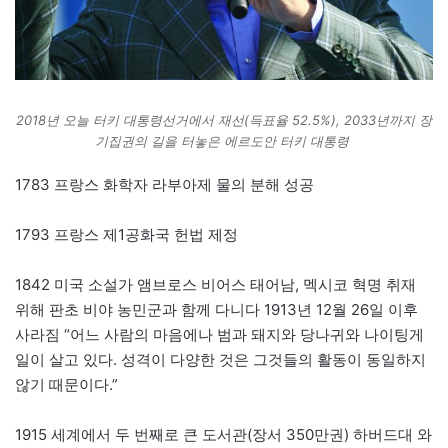
2018년 오늘 터키 대통령선거에서 재선(득표율 52.5%), 2033년까지 장
기집권의 길을 터놓은 에르도안 터키 대통령
1783 프랑스 화학자 라부아제 물의 분해 성공
1793 프랑스 제1공화국 헌법 제정
1842 미국 소설가 앰브로스 비어스 태어남, 멕시코 혁명 취재
위해 판초 비야 농민군과 함께 다니다 1913년 12월 26일 이후
사라짐 “어느 사람의 마음에나 범과 돼지와 당나귀와 나이팅게
일이 살고 있다. 성격이 다양한 것은 그것들의 활동이 동일하지
않기 때문이다.”
1915 세계에서 두 번째로 큰 도서관(장서 350만권) 하버드대 와