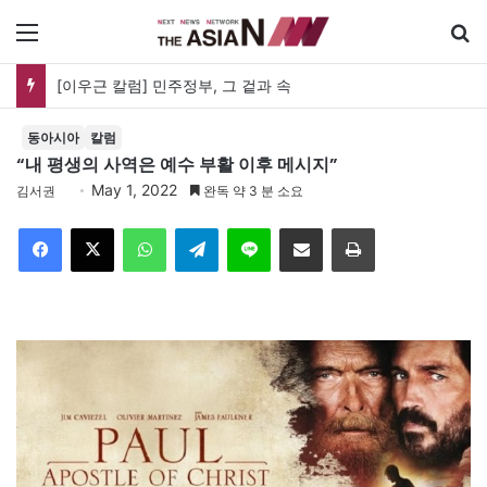
메뉴
[이우근 칼럼] 민주정부, 그 겉과 속
동아시아
칼럼
“내 평생의 사역은 예수 부활 이후 메시지”
May 1, 2022
김서권
완독 약 3 분 소요
Facebook
X
WhatsApp
Telegram
Line
이메일
인쇄