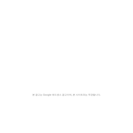
본 광고는 Google 애드센스 광고이며, 본 사이트와는 무관합니다.