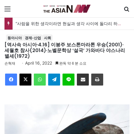
메뉴
[출판] 표현의 자유는 어디까지 허용되는가…김재형 전 대법관 ‘언론과 인격권’
동아시아
경제-산업
사회
[역사속 아시아·4.16] 이봉주 보스톤마라톤 우승(2001)·
세월호 참사(2014)·노벨문학상 ‘설국’ 가와바다 야스나리
별세(1972)
April 16, 2022
손혁재
완독 약 6 분 소요
Facebook
X
WhatsApp
Telegram
Line
이메일
인쇄