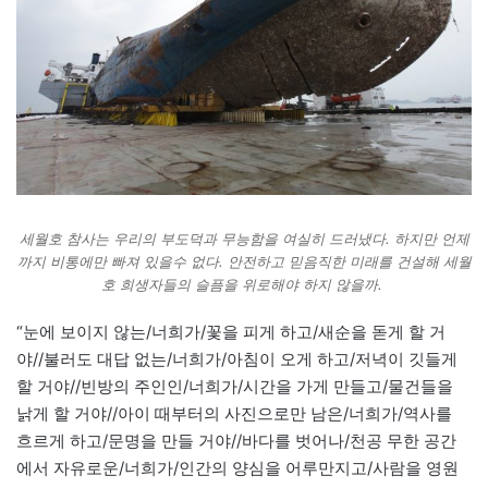
세월호 참사는 우리의 부도덕과 무능함을 여실히 드러냈다. 하지만 언제
까지 비통에만 빠져 있을수 없다. 안전하고 믿음직한 미래를 건설해 세월
호 희생자들의 슬픔을 위로해야 하지 않을까.
“눈에 보이지 않는/너희가/꽃을 피게 하고/새순을 돋게 할 거
야//불러도 대답 없는/너희가/아침이 오게 하고/저녁이 깃들게
할 거야//빈방의 주인인/너희가/시간을 가게 만들고/물건들을
낡게 할 거야//아이 때부터의 사진으로만 남은/너희가/역사를
흐르게 하고/문명을 만들 거야//바다를 벗어나/천공 무한 공간
에서 자유로운/너희가/인간의 양심을 어루만지고/사람을 영원