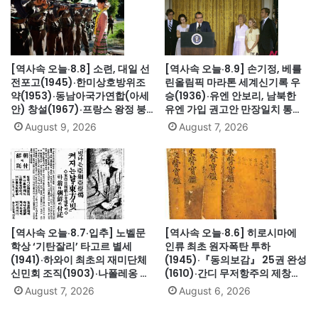
[역사속 오늘·8.8] 소련, 대일 선
[역사속 오늘·8.9] 손기정, 베를
전포고(1945)·한미상호방위조
린올림픽 마라톤 세계신기록 우
약(1953)·동남아국가연합(아세
승(1936)·유엔 안보리, 남북한
안) 창설(1967)·프랑스 왕정 붕
유엔 가입 권고안 만장일치 통과
괴·루이 16세 폐위(1792)·무용가
(1991)·싱가포르, 말레이시아에
August 9, 2026
August 7, 2026
최승희 별세(1969)·김대중 도쿄
서 분리 독립(1965)·닉슨, 워터
납치사건(1973)
게이트로 사상 첫 대통령 사임
(1974)
[역사속 오늘·8.7·입추] 노벨문
[역사속 오늘·8.6] 히로시마에
학상 ‘기탄잘리’ 타고르 별세
인류 최초 원자폭탄 투하
(1941)·하와이 최초의 재미단체
(1945)·『동의보감』 25권 완성
신민회 조직(1903)·나폴레옹 세
(1610)·간디 무저항주의 제창
인트헬레나섬 유배(1815)·英 해
(1931)·대전엑스포 개막(1993)·
August 7, 2026
August 6, 2026
군, 스페인 무적함대 격파
자메이카, 영국에서 독립(1962)
(1588)·美 화성탐사로봇 큐리오