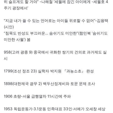
히 슬프게도 할 거야” -나해철 ‘세월에 잠긴 아이에게 -세월호 4
주기 광장에서’
“지금 내가 쓸 수 있는 언어로는 아이들 위로할 수 없어”-김용택
(시인)
“침묵도 반성도 부끄러운… 숨쉬기도 미안한”(함민복 ‘숨쉬기도
미안한 사월’) 봄
958(고려 광종 9) 중국에서 귀화한 쌍기의 건의로 과거제도 실
시
1799(조선 정조 23) 실학자 박지원 『과농소초』 완성
1898(대한제국 광무 2) 백두산정계비와 토문 문제 조사
1906 초량-서울 급행열차 11시간에 주파
1953 독립운동가·3.1운동 민족대표 33인·서예가 오세창 세상