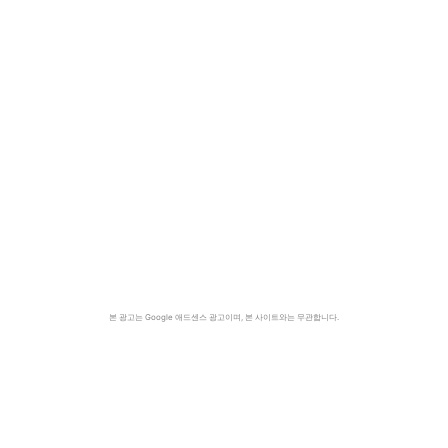
본 광고는 Google 애드센스 광고이며, 본 사이트와는 무관합니다.