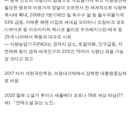
— 중국 인도의 식량소비 급증으로 식료품가격 뛰고 식량생산에
필요한 원유와 비료가격 덩달아 오르면서 전 세계적으로 식량부
족사태 확대, 2008년 1분기에만 밀 옥수수 쌀 등 필수곡물가격
53% 급등, 카메룬 예멘 이집트 세네갈 모리타니 모잠비크 코트
디부아르 등 아프리카와 멕시코 필리핀 우즈베키스탄 태국 등
25개 나라에서 폭동과 대규모 시위
— 식량농업기구(FAO)는 경작지 감소, 토질악화, 인구급증, 자
연재해 등이 겹쳐 세계인구의 25%인 15억이 식량난 겪을 가능
성 크다고 경고
2017 터키 개헌국민투표, 의원내각제에서 강력한 대통령중심제
로 바꿈
2020 칠레 소설가 루이스 세폴베다 코로나 19로 세상 떠남(71
세) 『연애소설 읽는 노인』