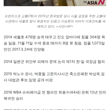
프란치스코 교황(78)이 2015년 한국방문 당시 서울 궁정동 주한 교황대
사관에서 세월호 참사 희생자인 단원고 이승현의 아버지 이호진씨를 세
례하고 있다. <사진=AP>
2014 세월호 476명 승객 태우고 진도 앞바다에 침몰 304명 목
숨 잃음. 11월 11일 수색 종료 때까지 9명 못 찾음. 침몰 1,073일
만인 2017.3.24에 인양됨
2014 일본군 위안부 피해자 문제 논의 제1차 한·일 국장급 협의
2015 박노수 판사, 박종철 고문치사사건 축소은폐한 박상옥 검
사 대법관 후보 임명 공개 비판
2016 WBA 슈퍼페더급 전 챔피언 최용수(44세) 은퇴 13년 만의
복귀전 승리