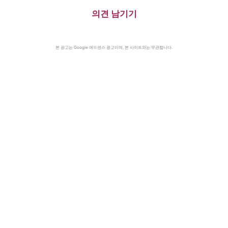
시티 화성 착륙(2012)·日, 화이
의견 남기기
트리스트에서 한국 제외(2019)
본 광고는 Google 애드센스 광고이며, 본 사이트와는 무관합니다.