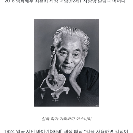
2018 영화배우 최은희 세상 떠남(92세) ‘사랑방 손님과 어머니’
설국 작가 가와바다 야스나리
1824 영국 시인 바이런(36세) 세상 떠남 “칼을 사용하면 칼집이