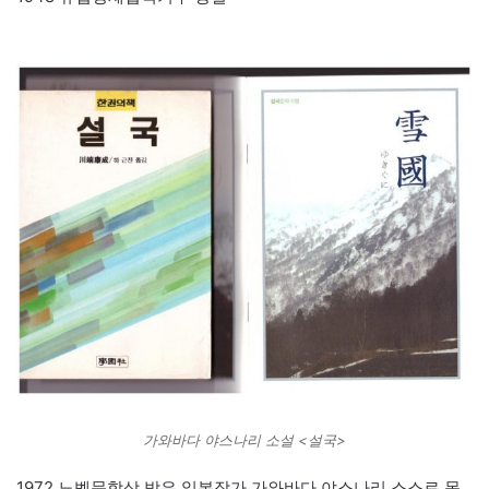
가와바다 야스나리 소설 <설국>
1972 노벨문학상 받은 일본작가 가와바다 야스나리 스스로 목