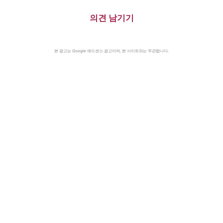
게이트로 사상 첫 대통령 사임
(1588)·美 화성탐사로봇 큐리오
(1974)
시티 화성 착륙(2012)·日, 화이
의견 남기기
트리스트에서 한국 제외(2019)
본 광고는 Google 애드센스 광고이며, 본 사이트와는 무관합니다.