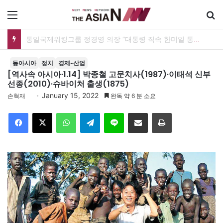
메뉴
통일국제워킹그룹 정경영 의장 “대통령 직속 한미일 통일TF 설치해 통일한국 마스터플랜을”
동아시아
정치
경제-산업
[역사속 아시아·1.14] 박종철 고문치사(1987)·이태석 신부
선종(2010)·슈바이처 출생(1875)
January 15, 2022
손혁재
완독 약 6 분 소요
Facebook
X
WhatsApp
Telegram
Line
이메일
인쇄