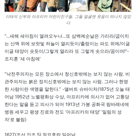
이태석 신부와 아프리카 어린이친구들. 그들 얼굴엔 웃음이 떠나지 않았
다
“…새해 새아침이 열려오누나…또 삼백예순날은 가리라/굽이치
는 산맥 위에 보랏빛 하늘이 열리듯이/출렁이는 파도 위에/이글
이글 태양이 솟듯이/그렇게 열리라 또 그렇게 솟으라/꿈이여!”-
조지훈 ‘새 아침에’
“낙천주의자는 모든 장소에서 청신호밖에는 보지 않는 사람. 비
관주의자는 붉은 정지신호밖에는 보지 않는 사람. 그러나 현명
한 사람이란 색맹을 말한다.” -앨버트 슈바이처(1875년 오늘 태
어남 1952년 노벨평화상 수상, 아프리카에 의사가 없어 고통당
한다는 말을 듣고 의사가 되어 1913년 가봉 공화국 람바레네에
병원 세우고 평생 진료와 전도 ‘아프리카의 태양’ ‘밀림의 성
자’로 불림)
1627(조선 인조 5) 정묘호란 일어남