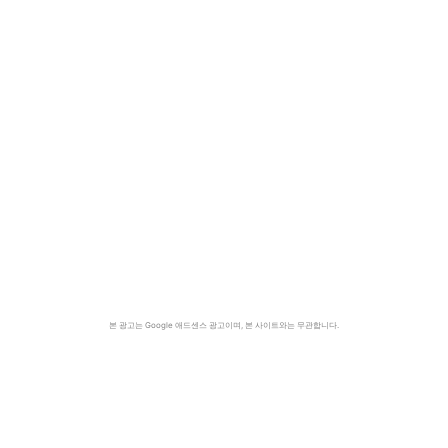
본 광고는 Google 애드센스 광고이며, 본 사이트와는 무관합니다.