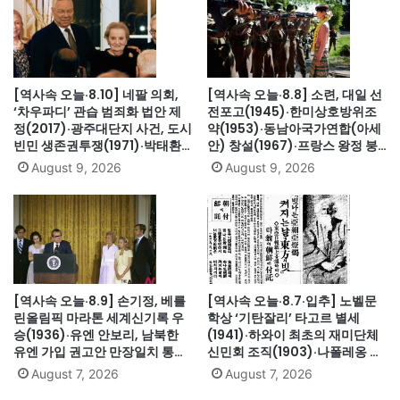
[역사속 오늘·8.10] 네팔 의회,
[역사속 오늘·8.8] 소련, 대일 선
‘차우파디’ 관습 범죄화 법안 제
전포고(1945)·한미상호방위조
정(2017)·광주대단지 사건, 도시
약(1953)·동남아국가연합(아세
빈민 생존권투쟁(1971)·박태환,
안) 창설(1967)·프랑스 왕정 붕
베이징올림픽 자유형 400m 한
괴·루이 16세 폐위(1792)·무용가
August 9, 2026
August 9, 2026
국 수영 첫 금메달(2008)·파월,
최승희 별세(1969)·김대중 도쿄
美 첫 흑인 합참의장 지명(1989)
납치사건(1973)
[역사속 오늘·8.9] 손기정, 베를
[역사속 오늘·8.7·입추] 노벨문
린올림픽 마라톤 세계신기록 우
학상 ‘기탄잘리’ 타고르 별세
승(1936)·유엔 안보리, 남북한
(1941)·하와이 최초의 재미단체
유엔 가입 권고안 만장일치 통과
신민회 조직(1903)·나폴레옹 세
(1991)·싱가포르, 말레이시아에
인트헬레나섬 유배(1815)·英 해
August 7, 2026
August 7, 2026
서 분리 독립(1965)·닉슨, 워터
군, 스페인 무적함대 격파