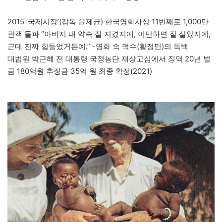
2015 ‘국제시장’(감독 윤제균) 한국영화사상 11번째로 1,000만
관객 돌파 “아버지 내 약속 잘 지켰지예, 이만하면 잘 살았지예,
근데 진짜 힘들었거든예.” -영화 속 덕수(황정민)의 독백
대법원 박근혜 전 대통령 국정농단 재상고심에서 징역 20년 벌
금 180억원 추징금 35억 원 최종 확정(2021)