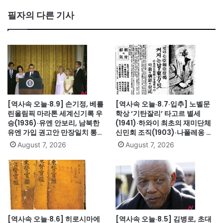
필자의 다른 기사
[역사속 오늘·8.9] 손기정, 베를
[역사속 오늘·8.7·입추] 노벨문
린올림픽 마라톤 세계신기록 우
학상 ‘기탄잘리’ 타고르 별세
승(1936)·유엔 안보리, 남북한
(1941)·하와이 최초의 재미단체
유엔 가입 권고안 만장일치 통과
신민회 조직(1903)·나폴레옹 세
(1991)·싱가포르, 말레이시아에
인트헬레나섬 유배(1815)·英 해
August 7, 2026
August 7, 2026
서 분리 독립(1965)·닉슨, 워터
군, 스페인 무적함대 격파
게이트로 사상 첫 대통령 사임
(1588)·美 화성탐사로봇 큐리오
(1974)
시티 화성 착륙(2012)·日, 화이
트리스트에서 한국 제외(2019)
[역사속 오늘·8.6] 히로시마에
[역사속 오늘·8.5] 김병로, 초대