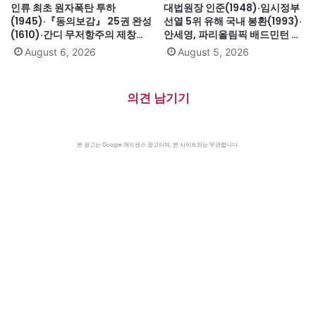
인류 최초 원자폭탄 투하
대법원장 인준(1948)·임시정부
(1945)·『동의보감』 25권 완성
선열 5위 유해 국내 봉환(1993)·
(1610)·간디 무저항주의 제창
안세영, 파리올림픽 배드민턴 여
(1931)·대전엑스포 개막(1993)·
자단식 금메달(2024)·하시나 방
August 6, 2026
August 5, 2026
자메이카, 영국에서 독립(1962)
글라데시 총리 인도 망명
(2024)·미·영·소, 부분적 핵실험
금지조약 조인(1963)·넬슨 만델
의견 남기기
라 체포, 27년 옥고의 시작
(1962)
본 광고는 Google 애드센스 광고이며, 본 사이트와는 무관합니다.