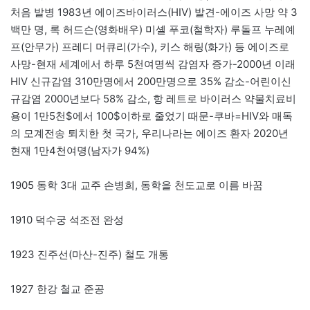
처음 발병 1983년 에이즈바이러스(HIV) 발견-에이즈 사망 약 3
백만 명, 록 허드슨(영화배우) 미셸 푸코(철학자) 루돌프 누레예
프(안무가) 프레디 머큐리(가수), 키스 해링(화가) 등 에이즈로
사망-현재 세계에서 하루 5천여명씩 감염자 증가-2000년 이래
HIV 신규감염 310만명에서 200만명으로 35% 감소-어린이신
규감염 2000년보다 58% 감소, 항 레트로 바이러스 약물치료비
용이 1만5천$에서 100$이하로 줄었기 때문-쿠바=HIV와 매독
의 모계전송 퇴치한 첫 국가, 우리나라는 에이즈 환자 2020년
현재 1만4천여명(남자가 94%)
1905 동학 3대 교주 손병희, 동학을 천도교로 이름 바꿈
1910 덕수궁 석조전 완성
1923 진주선(마산-진주) 철도 개통
1927 한강 철교 준공