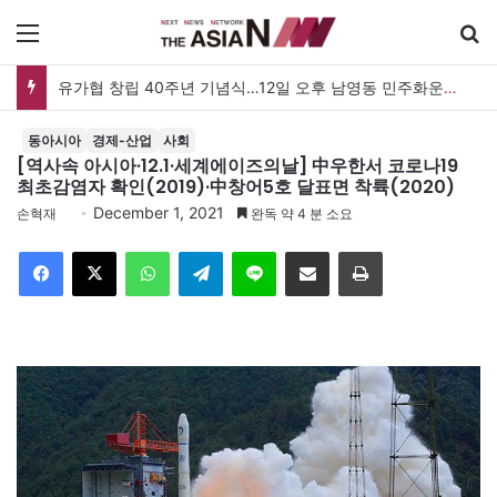
메뉴
유가협 창립 40주년 기념식…12일 오후 남영동 민주화운동기념관
동아시아
경제-산업
사회
[역사속 아시아·12.1·세계에이즈의날] 中우한서 코로나19
최초감염자 확인(2019)·中창어5호 달표면 착륙(2020)
December 1, 2021
손혁재
완독 약 4 분 소요
Facebook
X
WhatsApp
Telegram
Line
이메일
인쇄