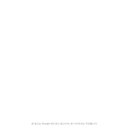
본 광고는 Google 애드센스 광고이며, 본 사이트와는 무관합니다.