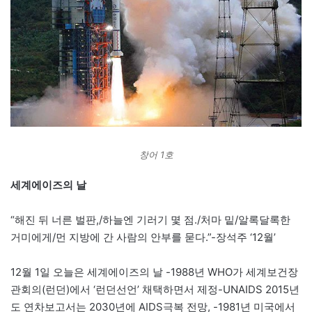
창어 1호
세계에이즈의 날
“해진 뒤 너른 벌판,/하늘엔 기러기 몇 점./처마 밑/알록달록한
거미에게/먼 지방에 간 사람의 안부를 묻다.”-장석주 ‘12월’
12월 1일 오늘은 세계에이즈의 날 -1988년 WHO가 세계보건장
관회의(런던)에서 ‘런던선언’ 채택하면서 제정-UNAIDS 2015년
도 연차보고서는 2030년에 AIDS극복 전망, -1981년 미국에서