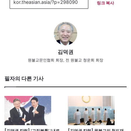
링크 복사
김덕권
원불교문인협회 회장, 전 원불교 청운회 회장
필자의 다른 기사
[김덕권 칼럼] ‘고집불통’ ‘내로
[김덕권 칼럼] 원불교의 천도재