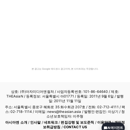
본 광고는 Google 애드센스 광고이며, 본 사이트와는 무관합니다.
상호: (주)아자미디어앤컬처 /
사업자등록번호: 101-86-64640
/ 제호:
THEAsiaN / 등록정보: 서울특별시 아01771 / 등록일: 2011년 9월 6일 / 발행
일: 2011년 11월 11일
주소: 서울특별시 종로구 혜화로 35 화수회관 207호 / 전화: 02-712-4111 /
팩
스: 02-718-1114
/ 이메일: news@theasian.asia / 발행인·편집인: 이상기 / 청
소년보호책임자: 이주형
아시아엔 소개
/
인사말
/
네트워크
/
편집강령 및 보도준칙
/
이용약관
/
개인정
보취급방침
/
CONTACT US
AI 에이전트