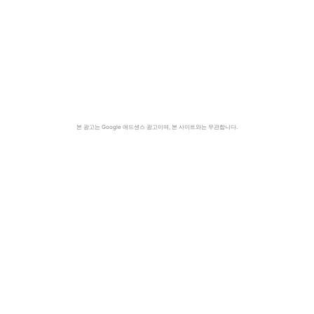
본 광고는 Google 애드센스 광고이며, 본 사이트와는 무관합니다.