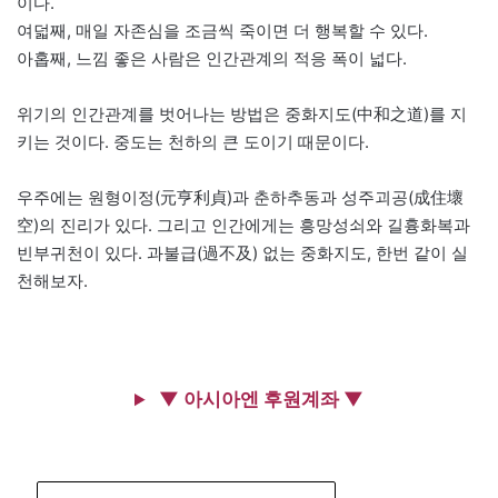
이다.
여덟째, 매일 자존심을 조금씩 죽이면 더 행복할 수 있다.
아홉째, 느낌 좋은 사람은 인간관계의 적응 폭이 넓다.
위기의 인간관계를 벗어나는 방법은 중화지도(中和之道)를 지
키는 것이다. 중도는 천하의 큰 도이기 때문이다.
우주에는 원형이정(元亨利貞)과 춘하추동과 성주괴공(成住壞
空)의 진리가 있다. 그리고 인간에게는 흥망성쇠와 길흉화복과
빈부귀천이 있다. 과불급(過不及) 없는 중화지도, 한번 같이 실
천해보자.
▼ 아시아엔 후원계좌 ▼