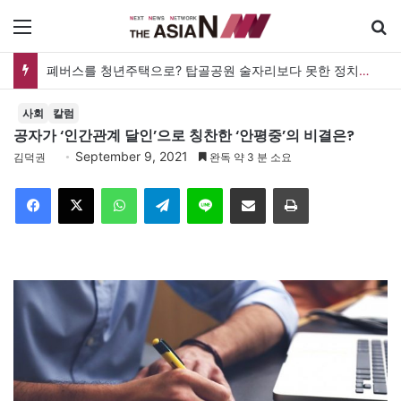
메뉴
폐버스를 청년주택으로? 탑골공원 술자리보다 못한 정치의 상상력
사회
칼럼
공자가 ‘인간관계 달인’으로 칭찬한 ‘안평중’의 비결은?
September 9, 2021
김덕권
완독 약 3 분 소요
Facebook
X
WhatsApp
Telegram
Line
이메일
인쇄