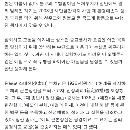
현은 다름이 없다. 불교의 수행법이던 오체투지가 일반에도 널
리 알려진 계기는 2003년 새만금간척지 사업 때 환경훼손과 생
명 파괴를 막기 위해 천주교와 원불교 등 종교계 합동으로 수행
한 행사에서 찾을 수 있다.
참회하고 고통을 이겨내는 성스런 종교행사가 요즘엔 어떤 목적
을 달성하기 위해 압박하는 수단으로 이용되어 눈살을 찌푸리게
하는 일이 잦다. 과연 이 시대에 실행하기도 어려운 이 오체투지
같은 예법으로 꼭 수행을 하여야만 깨달음을 달성할 수 있을까,
한번 생각해 본다.
원불교 소태산(少太山) 부처님은 1926년(원기11) 허례를 폐지하
고 예의 근본정신을 드러내고자 ‘신정의례’(新定儀禮)를 제정했
다. 그 후, 2대 종법사 정산(鼎山) 종사는 1935년 <예전>을 새로
편찬했다. ‘예도의 본체, 예절과 처세, 예전에 대한 해설’ 등에 관
한 법문 등을 수록하고 신정예법의 정신과 그 실천을 강조하고
있다. 정산 종사는 “예의 근본정신은 공경이요, 그 요지는 널리
공경하고 공(公)을 존숭하자는 데에 있다”고 했다.