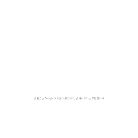
본 광고는 Google 애드센스 광고이며, 본 사이트와는 무관합니다.