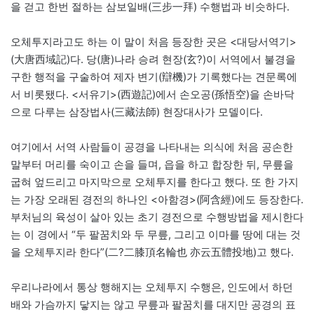
을 걷고 한번 절하는 삼보일배(三步一拜) 수행법과 비슷하다.
오체투지라고도 하는 이 말이 처음 등장한 곳은 <대당서역기>
(大唐西域記)다. 당(唐)나라 승려 현장(玄?)이 서역에서 불경을
구한 행적을 구술하여 제자 변기(辯機)가 기록했다는 견문록에
서 비롯됐다. <서유기>(西遊記)에서 손오공(孫悟空)을 손바닥
으로 다루는 삼장법사(三藏法師) 현장대사가 모델이다.
여기에서 서역 사람들이 공경을 나타내는 의식에 처음 공손한
말부터 머리를 숙이고 손을 들며, 읍을 하고 합장한 뒤, 무릎을
굽혀 엎드리고 마지막으로 오체투지를 한다고 했다. 또 한 가지
는 가장 오래된 경전의 하나인 <아함경>(阿含經)에도 등장한다.
부처님의 육성이 살아 있는 초기 경전으로 수행방법을 제시한다
는 이 경에서 “두 팔꿈치와 두 무릎, 그리고 이마를 땅에 대는 것
을 오체투지라 한다”(二?二膝頂名輪也 亦云五體投地)고 했다.
우리나라에서 통상 행해지는 오체투지 수행은, 인도에서 하던
배와 가슴까지 닿지는 않고 무릎과 팔꿈치를 대지만 공경의 표