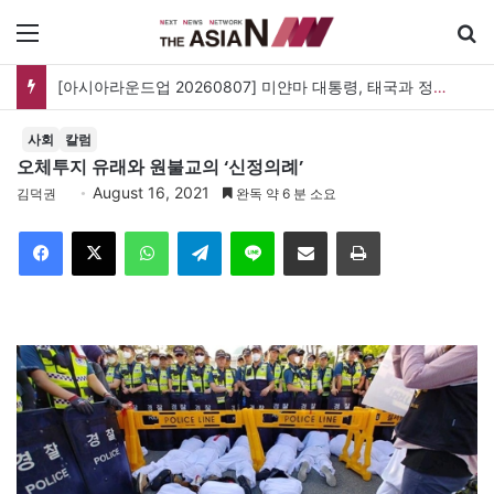
메뉴
[아시아라운드업 20260807] 미얀마 대통령, 태국과 정상회담…아세안 관계개선 모색
사회
칼럼
오체투지 유래와 원불교의 ‘신정의례’
August 16, 2021
김덕권
완독 약 6 분 소요
Facebook
X
WhatsApp
Telegram
Line
이메일
인쇄