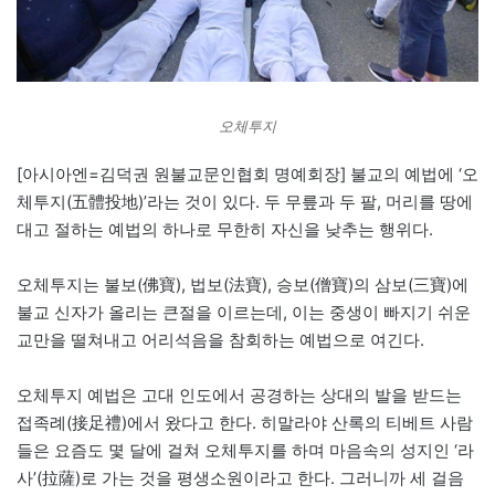
오체투지
[아시아엔=김덕권 원불교문인협회 명예회장] 불교의 예법에 ‘오
체투지(五體投地)’라는 것이 있다. 두 무릎과 두 팔, 머리를 땅에
대고 절하는 예법의 하나로 무한히 자신을 낮추는 행위다.
오체투지는 불보(佛寶), 법보(法寶), 승보(僧寶)의 삼보(三寶)에
불교 신자가 올리는 큰절을 이르는데, 이는 중생이 빠지기 쉬운
교만을 떨쳐내고 어리석음을 참회하는 예법으로 여긴다.
오체투지 예법은 고대 인도에서 공경하는 상대의 발을 받드는
접족례(接足禮)에서 왔다고 한다. 히말라야 산록의 티베트 사람
들은 요즘도 몇 달에 걸쳐 오체투지를 하며 마음속의 성지인 ‘라
사’(拉薩)로 가는 것을 평생소원이라고 한다. 그러니까 세 걸음