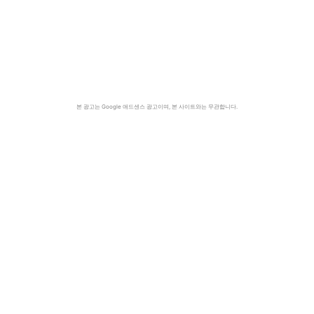
본 광고는 Google 애드센스 광고이며, 본 사이트와는 무관합니다.