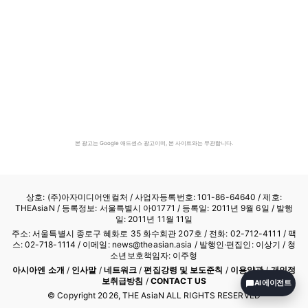
본 광고는 Google 애드센스 광고이며, 본 사이트와는 무관합니다.
상호: (주)아자미디어앤컬처 /
사업자등록번호: 101-86-64640
/ 제호:
THEAsiaN / 등록정보: 서울특별시 아01771 / 등록일: 2011년 9월 6일 / 발행
일: 2011년 11월 11일
주소: 서울특별시 종로구 혜화로 35 화수회관 207호 / 전화: 02-712-4111 /
팩
스: 02-718-1114
/ 이메일: news@theasian.asia / 발행인·편집인: 이상기 / 청
소년보호책임자: 이주형
아시아엔 소개
/
인사말
/
네트워크
/
편집강령 및 보도준칙
/
이용약관
/
개인정
보취급방침
/
CONTACT US
AI 에이전트
© Copyright
2026
, THE AsiaN ALL RIGHTS RESERVED