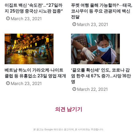
이집트 백신 ‘속도전’…”27일까
푸켓 여행 올해 가능할까?···태국,
지 25만명 중국산 시노판 접종”
코사무이 등 주요 관광지에 백신
전달
March 23, 2021
March 23, 2021
베트남 하노이 가라오케·나이트
‘끝모를 확산세’ 인도, 코로나 감
클럽 등 유흥업소 23일 영업 재개
염 한주 새 67% 증가…사망 16만
명
March 23, 2021
March 22, 2021
의견 남기기
본 광고는 Google 애드센스 광고이며, 본 사이트와는 무관합니다.