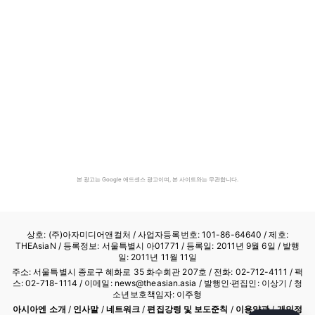
본 광고는 Google 애드센스 광고이며, 본 사이트와는 무관합니다.
상호: (주)아자미디어앤컬처 /
사업자등록번호: 101-86-64640
/ 제호:
THEAsiaN / 등록정보: 서울특별시 아01771 / 등록일: 2011년 9월 6일 / 발행
일: 2011년 11월 11일
주소: 서울특별시 종로구 혜화로 35 화수회관 207호 / 전화: 02-712-4111 /
팩
스: 02-718-1114
/ 이메일: news@theasian.asia / 발행인·편집인: 이상기 / 청
소년보호책임자: 이주형
아시아엔 소개
/
인사말
/
네트워크
/
편집강령 및 보도준칙
/
이용약관
/
개인정