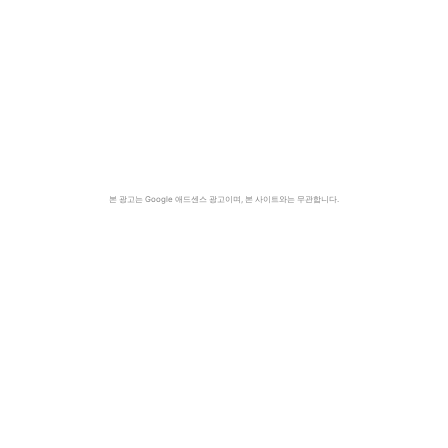
본 광고는 Google 애드센스 광고이며, 본 사이트와는 무관합니다.