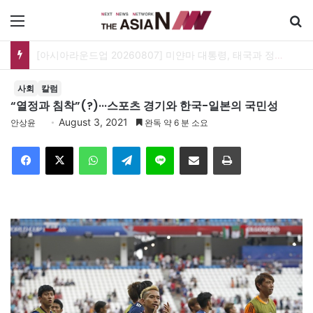
메뉴
[아시아라운드업 20260807] 미얀마 대통령, 태국과 정상회담…아세안 관계개선 모색
사회
칼럼
“열정과 침착”(?)···스포츠 경기와 한국-일본의 국민성
August 3, 2021
안상윤
완독 약 6 분 소요
Facebook
X
WhatsApp
Telegram
Line
이메일
인쇄