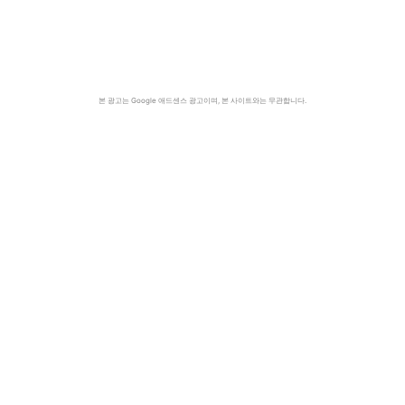
본 광고는 Google 애드센스 광고이며, 본 사이트와는 무관합니다.