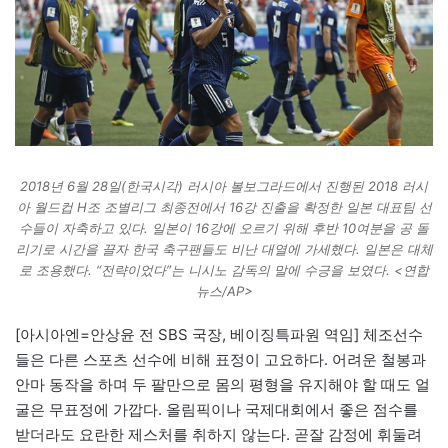
2018년 6월 28일(한국시각) 러시아 볼보그라드에서 진행된 2018 러시
아 월드컵 H조 조별리그 최종전에서 16강 진출을 확정한 일본 대표팀 선
수들이 자축하고 있다. 일본이 16강에 오르기 위해 후반 10여분을 공 돌
리기로 시간을 끌자 한국 축구팬들도 비난 대열에 가세했다. 일본은 대체
로 조용했다. “전략이었다”는 니시노 감독의 말에 수긍을 보였다. <연합
뉴스/AP>
[아시아엔=안상윤 전 SBS 국장, 베이징특파원 역임] 체조선수
들은 다른 스포츠 선수에 비해 표정이 고요하다. 어려운 철봉과
안마 동작을 하며 두 팔만으로 몸의 평형을 유지해야 할 때도 얼
굴은 무표정에 가깝다. 올림픽이나 국제대회에서 좋은 점수를
받더라도 요란한 제스처를 취하지 않는다. 곧잘 감정에 휘둘려