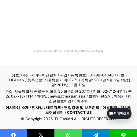
본 광고는 Google 애드센스 광고이며, 본 사이트와는 무관합니다.
상호: (주)아자미디어앤컬처 /
사업자등록번호: 101-86-64640
/ 제호:
THEAsiaN / 등록정보: 서울특별시 아01771 / 등록일: 2011년 9월 6일 / 발행
일: 2011년 11월 11일
주소: 서울특별시 종로구 혜화로 35 화수회관 207호 / 전화: 02-712-4111 /
팩
스: 02-718-1114
/ 이메일: news@theasian.asia / 발행인·편집인: 이상기 / 청
소년보호책임자: 이주형
아시아엔 소개
/
인사말
/
네트워크
/
편집강령 및 보도준칙
/
이용약관
/
개인정
보취급방침
/
CONTACT US
AI 에이전트
© Copyright
2026
, THE AsiaN ALL RIGHTS RESERVED