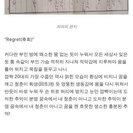
자야의 편지
“Regret(후회)”
커다란 부인 방에 왜소한 몸 없는 듯이 누워서 모든 세상사 잊은
듯 통 속같이 부인 가슴 적적히 지나쳐 적막감에 지루하야 몸을
틀어 뒤치고 목침을 돋우고 나니
깜짝 20대의 가장 수줍던 역사 얽힌 모습이 환상에 비치니 꿈을
깨고 청춘이 회생(回生)된 듯 엉뚱한 생동감에 몸을 다시 뒤쳐서
반듯이 바로 누워 두 손 뒤로 허리에 받치고 눈만 깜빡이는데 도
저한 추억이 분명 꿈속에서 내 청춘이 아니고 도저한 추억이 분
명 꿈속에서 내 청춘이 아니고 꿈을 깬 흐뭇한 생소한 흥분된 추
억!