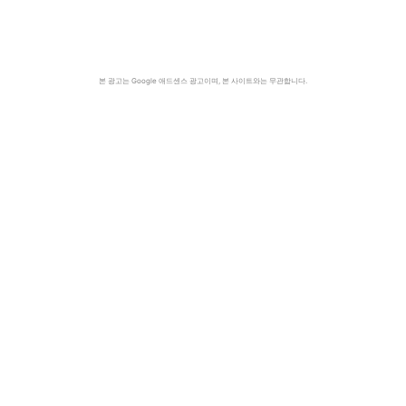
본 광고는 Google 애드센스 광고이며, 본 사이트와는 무관합니다.