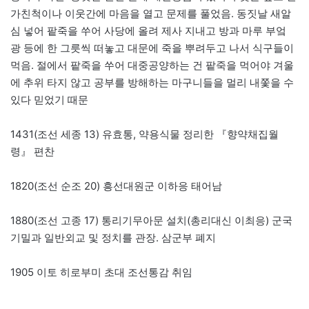
가친척이나 이웃간에 마음을 열고 문제를 풀었음. 동짓날 새알
심 넣어 팥죽을 쑤어 사당에 올려 제사 지내고 방과 마루 부엌
광 등에 한 그릇씩 떠놓고 대문에 죽을 뿌려두고 나서 식구들이
먹음. 절에서 팥죽을 쑤어 대중공양하는 건 팥죽을 먹어야 겨울
에 추위 타지 않고 공부를 방해하는 마구니들을 멀리 내쫓을 수
있다 믿었기 때문
1431(조선 세종 13) 유효통, 약용식물 정리한 『향약채집월
령』 편찬
1820(조선 순조 20) 흥선대원군 이하응 태어남
1880(조선 고종 17) 통리기무아문 설치(총리대신 이최응) 군국
기밀과 일반외교 및 정치를 관장. 삼군부 폐지
1905 이토 히로부미 초대 조선통감 취임