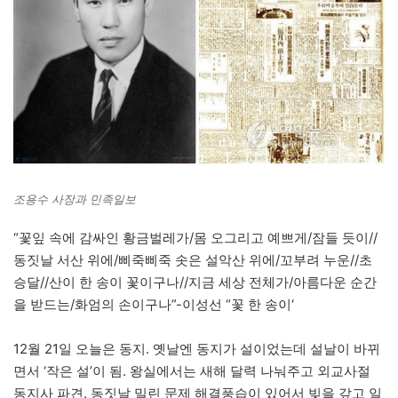
조용수 사장과 민족일보
“꽃잎 속에 감싸인 황금벌레가/몸 오그리고 예쁘게/잠들 듯이//
동짓날 서산 위에/삐죽삐죽 솟은 설악산 위에/꼬부려 누운//초
승달//산이 한 송이 꽃이구나//지금 세상 전체가/아름다운 순간
을 받드는/화엄의 손이구나”-이성선 “꽃 한 송이‘
12월 21일 오늘은 동지. 옛날엔 동지가 설이었는데 설날이 바뀌
면서 ‘작은 설’이 됨. 왕실에서는 새해 달력 나눠주고 외교사절
동지사 파견. 동짓날 밀린 문제 해결풍습이 있어서 빚을 갚고 일