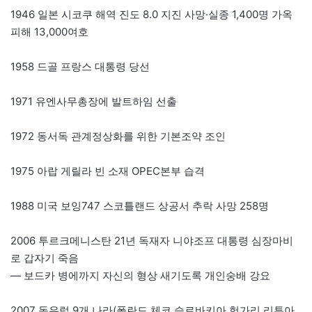
1946 일본 시코쿠 해역 진도 8.0 지진 사망·실종 1,400명 가옥
피해 13,000여호
1958 드골 프랑스 대통령 당선
1971 유엔사무총장에 발트하임 선출
1972 동서독 관계정상화를 위한 기본조약 조인
1975 아랍 게릴라 빈 소재 OPEC본부 습격
1988 미국 보잉747 스코틀랜드 상공서 추락 사망 258명
2006 투르크메니스탄 21년 독재자 니야조프 대통령 심장마비
로 갑자기 죽음
— 보드카 병에까지 자신의 형상 새기도록 개인숭배 강요
2007 동유럽 9개 나라(폴란드 체코 슬로바키아 헝가리 리투아