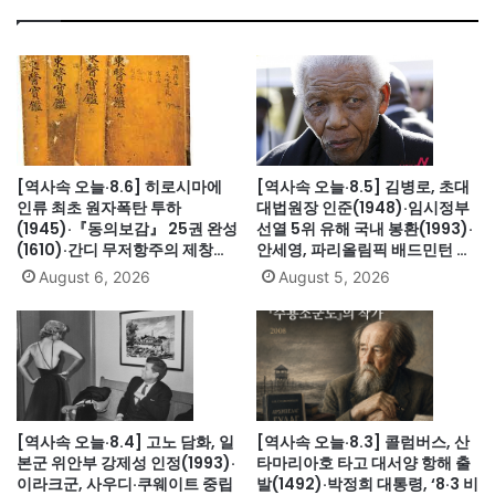
[역사속 오늘·8.6] 히로시마에
[역사속 오늘·8.5] 김병로, 초대
인류 최초 원자폭탄 투하
대법원장 인준(1948)·임시정부
(1945)·『동의보감』 25권 완성
선열 5위 유해 국내 봉환(1993)·
(1610)·간디 무저항주의 제창
안세영, 파리올림픽 배드민턴 여
(1931)·대전엑스포 개막(1993)·
자단식 금메달(2024)·하시나 방
August 6, 2026
August 5, 2026
자메이카, 영국에서 독립(1962)
글라데시 총리 인도 망명
(2024)·미·영·소, 부분적 핵실험
금지조약 조인(1963)·넬슨 만델
라 체포, 27년 옥고의 시작
(1962)
[역사속 오늘·8.4] 고노 담화, 일
[역사속 오늘·8.3] 콜럼버스, 산
본군 위안부 강제성 인정(1993)·
타마리아호 타고 대서양 항해 출
이라크군, 사우디·쿠웨이트 중립
발(1492)·박정희 대통령, ‘8·3 비