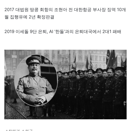
2017 대법원 땅콩 회항의 조현아 전 대한항공 부사장 징역 10개
월 집행유예 2년 확정판결
2019 이세돌 9단 은퇴, AI ‘한돌’과의 은퇴대국에서 2대1 패배