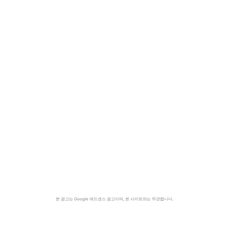
본 광고는 Google 애드센스 광고이며, 본 사이트와는 무관합니다.