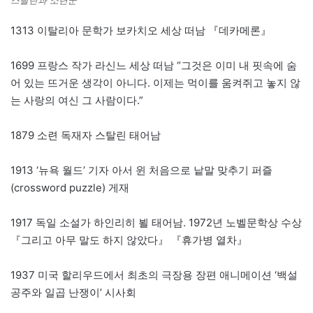
스탈린과 소련군
1313 이탈리아 문학가 보카치오 세상 떠남 『데카메론』
1699 프랑스 작가 라신느 세상 떠남 “그것은 이미 내 핏속에 숨
어 있는 뜨거운 생각이 아니다. 이제는 먹이를 움켜쥐고 놓지 않
는 사랑의 여신 그 사람이다.”
1879 소련 독재자 스탈린 태어남
1913 ‘뉴욕 월드’ 기자 아서 윈 처음으로 낱말 맞추기 퍼즐
(crossword puzzle) 게재
1917 독일 소설가 하인리히 뵐 태어남. 1972년 노벨문학상 수상
『그리고 아무 말도 하지 않았다』 『휴가병 열차』
1937 미국 할리우드에서 최초의 극장용 장편 애니메이션 ‘백설
공주와 일곱 난쟁이’ 시사회