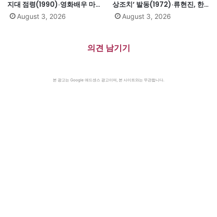
지대 점령(1990)·영화배우 마릴
상조치’ 발동(1972)·류현진, 한
린 먼로 의문의 죽음(1962)
국인 메이저리그 신인 첫 10승
August 3, 2026
August 3, 2026
(2013)·핵잠수함 노틸러스호, 잠
수 상태로 북극 첫 횡단
(1958)·『수용소군도』 솔제니
의견 남기기
친 별세(2008)
본 광고는 Google 애드센스 광고이며, 본 사이트와는 무관합니다.