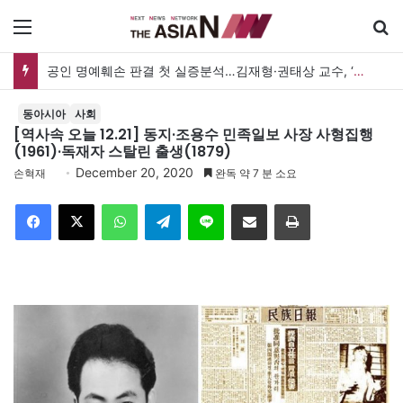
메뉴
공인 명예훼손 판결 첫 실증분석…김재형·권태상 교수, ‘공인 보도준칙’ 제안도
동아시아
사회
[역사속 오늘 12.21] 동지·조용수 민족일보 사장 사형집행
(1961)·독재자 스탈린 출생(1879)
December 20, 2020
손혁재
완독 약 7 분 소요
Facebook
X
WhatsApp
Telegram
Line
이메일
인쇄