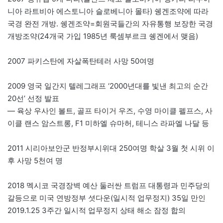
니아 라트비아 에스토니아 슬로베니아 몰타) 쉥겐조약에 따라
국경 완전 개방. 쉥겐조약=회원국들간의 자유통행 보장한 국경
개방조약(24개국 가입 1985년 룩셈부르크 쉥겐에서 맺음)
2007 파키스탄에 자살폭탄테러 사망 50여명
2009 영국 일간지 텔레그래프 ‘2000년대를 빛낸 최고의 순간
20선’ 선정 발표
— 육상 우사인 볼트, 골프 타이거 우즈, 수영 마이클 펠프스, 사
이클 랜스 암스트롱, F1 미하엘 슈마허, 테니스 라파엘 나달 등
2011 시리아보안군 반정부시위대 250여명 학살 3월 첫 시위 이
후 사망 5천여 명
2018 멕시코 국경장벽 예산 둘러싼 트럼프 대통령과 민주당의
갈등으로 미국 연방정부 셧다운(일시적 업무정지) 35일 만인
2019.1.25 3주간 일시적 업무정지 상태 해소 잠정 합의