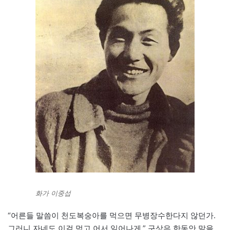
화가 이중섭
“어른들 말씀이 천도복숭아를 먹으면 무병장수한다지 않던가.
그러니 자네도 이걸 먹고 어서 일어나게.” 구상은 한동안 말을