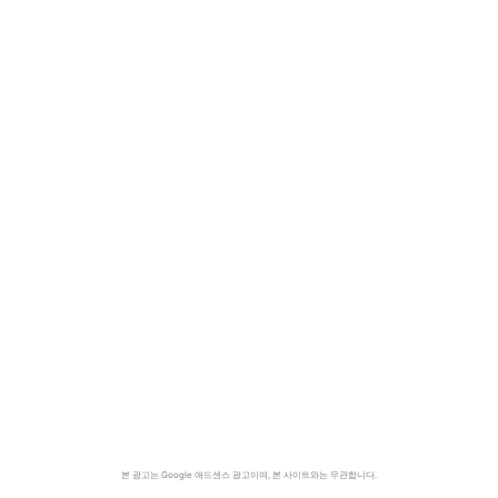
본 광고는 Google 애드센스 광고이며, 본 사이트와는 무관합니다.