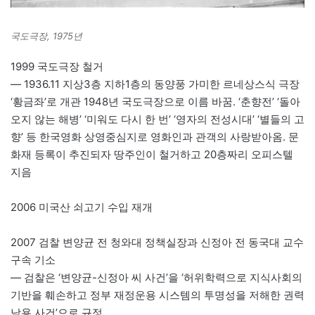
국도극장, 1975년
1999 국도극장 철거
— 1936.11 지상3층 지하1층의 동양풍 가미한 르네상스식 극장
‘황금좌’로 개관 1948년 국도극장으로 이름 바꿈. ‘춘향전’ ‘돌아
오지 않는 해병’ ‘미워도 다시 한 번’ ‘영자의 전성시대’ ‘별들의 고
향’ 등 한국영화 상영중심지로 영화인과 관객의 사랑받아옴. 문
화재 등록이 추진되자 땅주인이 철거하고 20층짜리 오피스텔
지음
2006 미국산 쇠고기 수입 재개
2007 검찰 변양균 전 청와대 정책실장과 신정아 전 동국대 교수
구속 기소
— 검찰은 ‘변양균-신정아 씨 사건’을 ‘허위학력으로 지식사회의
기반을 훼손하고 정부 재정운용 시스템의 투명성을 저해한 권력
남용 사건’으로 규정