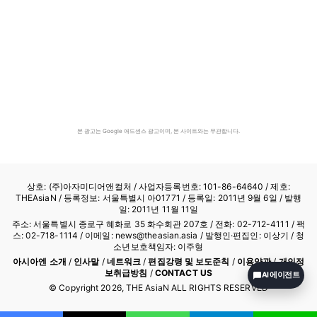
본 광고는 Google 애드센스 광고이며, 본 사이트와는 무관합니다.
상호: (주)아자미디어앤컬처 /
사업자등록번호: 101-86-64640
/ 제호:
THEAsiaN / 등록정보: 서울특별시 아01771 / 등록일: 2011년 9월 6일 / 발행
일: 2011년 11월 11일
주소: 서울특별시 종로구 혜화로 35 화수회관 207호 / 전화: 02-712-4111 /
팩
스: 02-718-1114
/ 이메일: news@theasian.asia / 발행인·편집인: 이상기 / 청
소년보호책임자: 이주형
아시아엔 소개
/
인사말
/
네트워크
/
편집강령 및 보도준칙
/
이용약관
/
개인정
보취급방침
/
CONTACT US
AI 에이전트
© Copyright
2026
, THE AsiaN ALL RIGHTS RESERVED