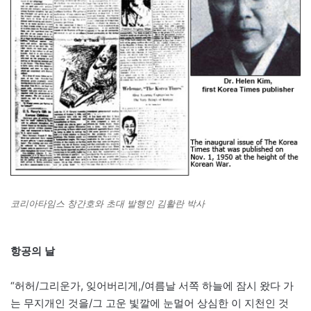
코리아타임스 창간호와 초대 발행인 김활란 박사
항공의 날
“허허/그리운가, 잊어버리게,/여름날 서쪽 하늘에 잠시 왔다 가
는 무지개인 것을/그 고운 빛깔에 눈멀어 상심한 이 지천인 것