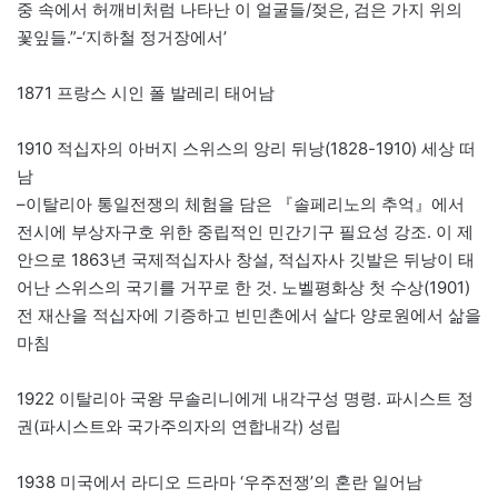
중 속에서 허깨비처럼 나타난 이 얼굴들/젖은, 검은 가지 위의
꽃잎들.”-‘지하철 정거장에서’
1871 프랑스 시인 폴 발레리 태어남
1910 적십자의 아버지 스위스의 앙리 뒤낭(1828-1910) 세상 떠
남
–이탈리아 통일전쟁의 체험을 담은 『솔페리노의 추억』에서
전시에 부상자구호 위한 중립적인 민간기구 필요성 강조. 이 제
안으로 1863년 국제적십자사 창설, 적십자사 깃발은 뒤낭이 태
어난 스위스의 국기를 거꾸로 한 것. 노벨평화상 첫 수상(1901)
전 재산을 적십자에 기증하고 빈민촌에서 살다 양로원에서 삶을
마침
1922 이탈리아 국왕 무솔리니에게 내각구성 명령. 파시스트 정
권(파시스트와 국가주의자의 연합내각) 성립
1938 미국에서 라디오 드라마 ‘우주전쟁’의 혼란 일어남