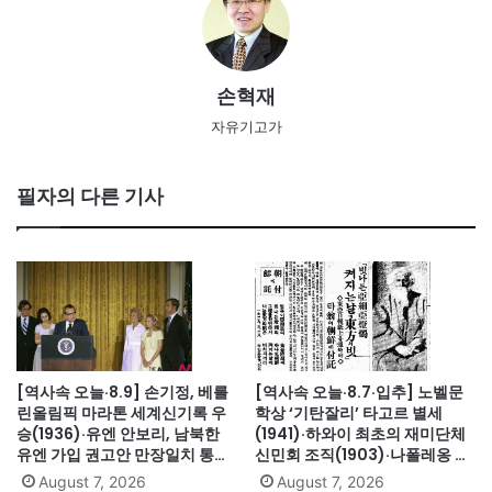
손혁재
자유기고가
필자의 다른 기사
[역사속 오늘·8.9] 손기정, 베를
[역사속 오늘·8.7·입추] 노벨문
린올림픽 마라톤 세계신기록 우
학상 ‘기탄잘리’ 타고르 별세
승(1936)·유엔 안보리, 남북한
(1941)·하와이 최초의 재미단체
유엔 가입 권고안 만장일치 통과
신민회 조직(1903)·나폴레옹 세
(1991)·싱가포르, 말레이시아에
인트헬레나섬 유배(1815)·英 해
August 7, 2026
August 7, 2026