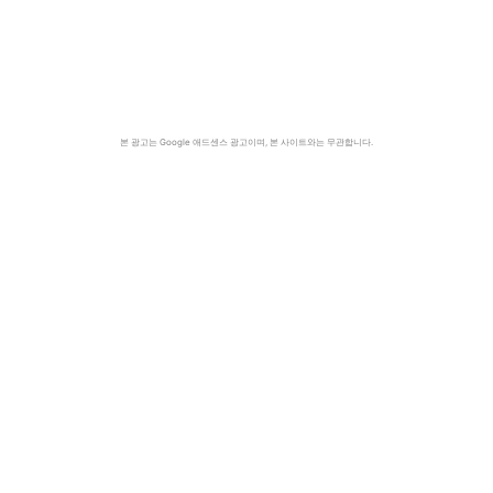
본 광고는 Google 애드센스 광고이며, 본 사이트와는 무관합니다.