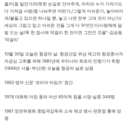
을/미움 말인가/따뜻한 눈길로 안아주게, 어차피 누가 가져가도
다 가져갈 사랑/좀 나눠주면 어떤가,/그렇게 아쉬운가, 놓아버리
게/붙들고 있으면 하나일 뿐, 놓고 나면 전부 그대 것이 아닌가/
세상의 그립고 밉고 아쉬운 것들 그게 다 무엇인가/사랑채에 달
빛 드는 날/묵 한 접시에 막걸리 한 잔이면 그만인 것을”-김승동
‘막걸리’
10월 30일 오늘은 항공의 날. 항공산업 위상 제고와 항공종사자
자긍심 고취를 위해 1981년에 우리나라 최초의 민항기가 취항
(1948년 서울-부산)한 오늘을 항공의 날로 삼음
1950 영자 신문 ‘코리아 타임즈’ 창간
1976 대화퇴 어장 풍파 어선 60여척 침몰 사망·실종 349명
1981 정전위원회 중립국감독위 소속 체코 병사 판문점 통해 망
명