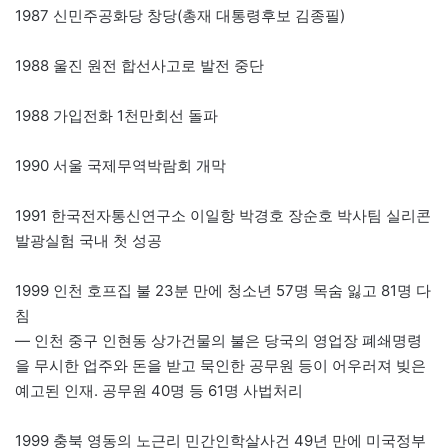
1987 신민주공화당 창당(총재 대통령후보 김종필)
1988 울진 원전 합선사고로 발전 중단
1988 가입전화 1천만회선 돌파
1990 서울 국제무역박람회 개막
1991 한국전자통신연구소 이일항 박경호 장순호 박사팀 실리콘
발광실험 국내 첫 성공
1999 인천 호프집 불 23분 만에 청소년 57명 목숨 잃고 81명 다
침
— 인천 중구 인현동 상가건물의 불은 당국의 영업장 폐쇄명령
을 무시한 업주와 돈을 받고 묵인한 공무원 등이 어우러져 빚은
예고된 인재. 공무원 40명 등 61명 사법처리
1999 충북 영동의 노근리 민간인학살사건 49년 만에 미국정부