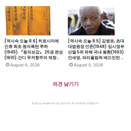
서 분리 독립(1965)·닉슨, 워터
군, 스페인 무적함대 격파
게이트로 사상 첫 대통령 사임
(1588)·美 화성탐사로봇 큐리오
(1974)
시티 화성 착륙(2012)·日, 화이
트리스트에서 한국 제외(2019)
[역사속 오늘·8.6] 히로시마에
[역사속 오늘·8.5] 김병로, 초대
인류 최초 원자폭탄 투하
대법원장 인준(1948)·임시정부
(1945)·『동의보감』 25권 완성
선열 5위 유해 국내 봉환(1993)·
(1610)·간디 무저항주의 제창
안세영, 파리올림픽 배드민턴 여
(1931)·대전엑스포 개막(1993)·
자단식 금메달(2024)·하시나 방
August 6, 2026
August 5, 2026
자메이카, 영국에서 독립(1962)
글라데시 총리 인도 망명
(2024)·미·영·소, 부분적 핵실험
금지조약 조인(1963)·넬슨 만델
의견 남기기
라 체포, 27년 옥고의 시작
(1962)
본 광고는 Google 애드센스 광고이며, 본 사이트와는 무관합니다.